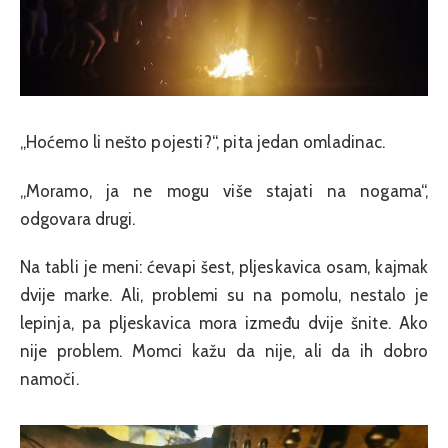
„Hoćemo li nešto pojesti?“, pita jedan omladinac.
„Moramo, ja ne mogu više stajati na nogama“,
odgovara drugi.
Na tabli je meni: ćevapi šest, pljeskavica osam, kajmak
dvije marke. Ali, problemi su na pomolu, nestalo je
lepinja, pa pljeskavica mora između dvije šnite. Ako
nije problem. Momci kažu da nije, ali da ih dobro
namoči.