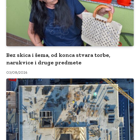
Bez skica i šema, od konca stvara torbe,
narukvice i druge predmete
03/08/2026