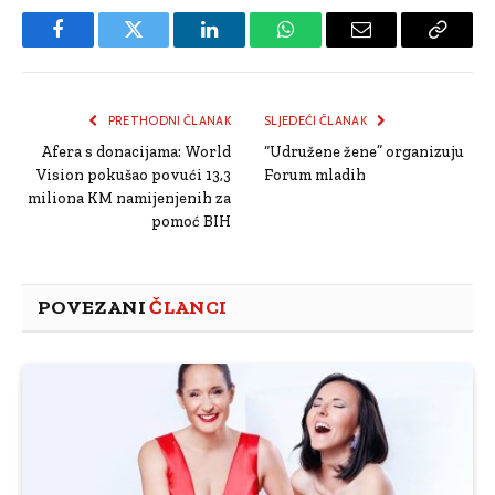
Facebook
Twitter
LinkedIn
WhatsApp
Email
Copy
Link
PRETHODNI ČLANAK
SLJEDEĆI ČLANAK
Afera s donacijama: World
“Udružene žene” organizuju
Vision pokušao povući 13,3
Forum mladih
miliona KM namijenjenih za
pomoć BIH
POVEZANI
ČLANCI