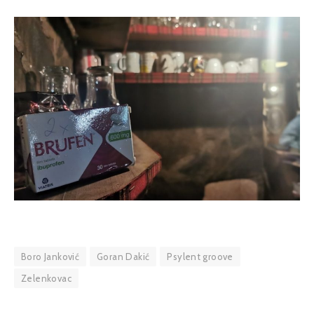
Boro Janković
Goran Dakić
Psylent groove
Zelenkovac