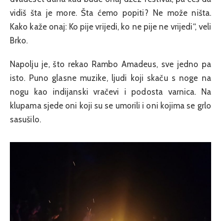
vidiš šta je more. Šta ćemo popiti? Ne može ništa.
Kako kaže onaj: Ko pije vrijedi, ko ne pije ne vrijedi“, veli
Brko.
Napolju je, što rekao Rambo Amadeus, sve jedno pa
isto. Puno glasne muzike, ljudi koji skaču s noge na
nogu kao indijanski vračevi i podosta varnica. Na
klupama sjede oni koji su se umorili i oni kojima se grlo
sasušilo.