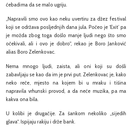
ćebadima da se malo ugriju.
„Napravili smo ovo kao neku uvertiru za džez festival
koji se održava posljednjih dana jula. Počeo je ‘Exit’ pa
je možda zbog toga došlo manje ljudi nego što smo
očekivali, ali i ovo je dobro“, rekao je Boro Janković
alias Boro Zelenkovac.
Nema mnogo ljudi, zaista, ali oni koji su došli
zabavljaju se kao da im je prvi put. Zelenkovac je, kako
neko reče, mjesto na kojem bi u mraku i tišina
napravila vrhunski provod, a da neće muzika, pa ma
kakva ona bila.
U kolibi je drugačije. Za šankom nekoliko „sijedih
glava“. Ispijaju rakiju i drže bank.