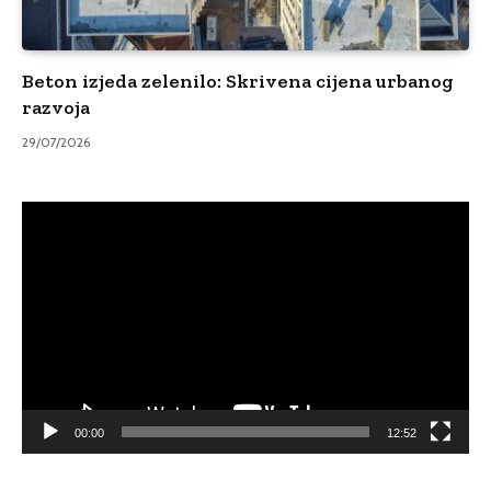
Beton izjeda zelenilo: Skrivena cijena urbanog
razvoja
29/07/2026
Video
Player
00:00
12:52