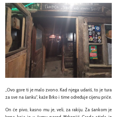
„Ovo gore ti je malo zvono. Kad njega udariš, to je tura
za sve na šanku“, kaže Brko i time određuje cijenu priče.
On će pivo, kasno mu je, veli, za rakiju. Za šankom je