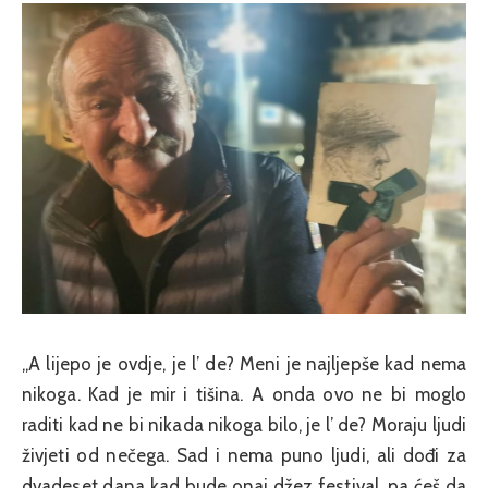
„A lijepo je ovdje, je l’ de? Meni je najljepše kad nema
nikoga. Kad je mir i tišina. A onda ovo ne bi moglo
raditi kad ne bi nikada nikoga bilo, je l’ de? Moraju ljudi
živjeti od nečega. Sad i nema puno ljudi, ali dođi za
dvadeset dana kad bude onaj džez festival, pa ćeš da