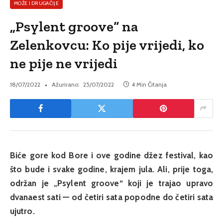
MOŽE I DRUGAČIJE
„Psylent groove“ na
Zelenkovcu: Ko pije vrijedi, ko
ne pije ne vrijedi
18/07/2022
Ažurirano:
25/07/2022
4 Min Čitanja
Biće gore kod Bore i ove godine džez festival, kao
što bude i svake godine, krajem jula. Ali, prije toga,
održan je „Psylent groove“ koji je trajao upravo
dvanaest sati — od četiri sata popodne do četiri sata
ujutro.