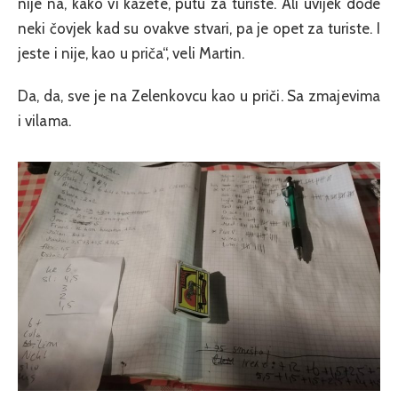
nije na, kako vi kažete, putu za turiste. Ali uvijek dođe
neki čovjek kad su ovakve stvari, pa je opet za turiste. I
jeste i nije, kao u priča“, veli Martin.
Da, da, sve je na Zelenkovcu kao u priči. Sa zmajevima
i vilama.