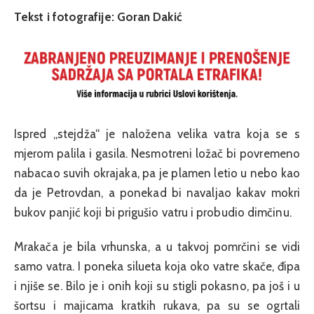
Tekst i fotografije: Goran Dakić
Ispred „stejdža“ je naložena velika vatra koja se s
mjerom palila i gasila. Nesmotreni ložač bi povremeno
nabacao suvih okrajaka, pa je plamen letio u nebo kao
da je Petrovdan, a ponekad bi navaljao kakav mokri
bukov panjić koji bi prigušio vatru i probudio dimčinu.
Mrakača je bila vrhunska, a u takvoj pomrčini se vidi
samo vatra. I poneka silueta koja oko vatre skače, đipa
i njiše se. Bilo je i onih koji su stigli pokasno, pa još i u
šortsu i majicama kratkih rukava, pa su se ogrtali