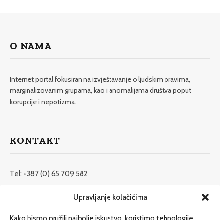
O NAMA
Internet portal fokusiran na izvještavanje o ljudskim pravima,
marginalizovanim grupama, kao i anomalijama društva poput
korupcije i nepotizma.
KONTAKT
Tel: +387 (0) 65 709 582
redakcija@etrafika.net
Upravljanje kolačićima
www.etrafika.net
Kako bismo pružili najbolje iskustvo, koristimo tehnologije