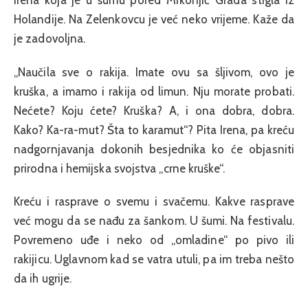
Irena koja je u šumu pored Mrkonjić Grada stigla iz
Holandije. Na Zelenkovcu je već neko vrijeme. Kaže da
je zadovoljna.
„Naučila sve o rakija. Imate ovu sa šljivom, ovo je
kruška, a imamo i rakija od limun. Nju morate probati.
Nećete? Koju ćete? Kruška? A, i ona dobra, dobra.
Kako? Ka-ra-mut? Šta to karamut“? Pita Irena, pa kreću
nadgornjavanja dokonih besjednika ko će objasniti
prirodna i hemijska svojstva „crne kruške“.
Kreću i rasprave o svemu i svačemu. Kakve rasprave
već mogu da se nađu za šankom. U šumi. Na festivalu.
Povremeno uđe i neko od „omladine“ po pivo ili
rakijicu. Uglavnom kad se vatra utuli, pa im treba nešto
da ih ugrije.