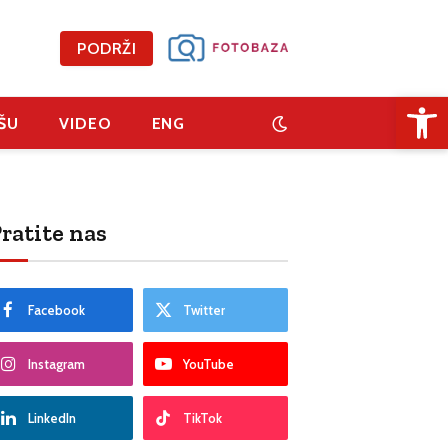
PODRŽI
Open 
ŠU
VIDEO
ENG
ratite nas
Facebook
Twitter
Instagram
YouTube
LinkedIn
TikTok