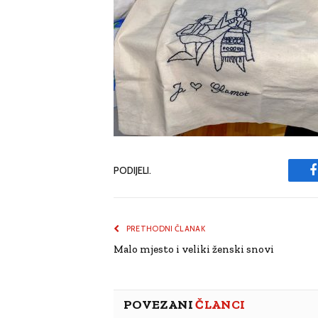
PODIJELI.
PRETHODNI ČLANAK
Malo mjesto i veliki ženski snovi
POVEZANI
ČLANCI