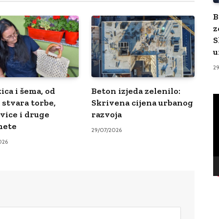
B
z
S
u
2
ica i šema, od
Beton izjeda zelenilo:
V
 stvara torbe,
Skrivena cijena urbanog
Pl
vice i druge
razvoja
mete
29/07/2026
026