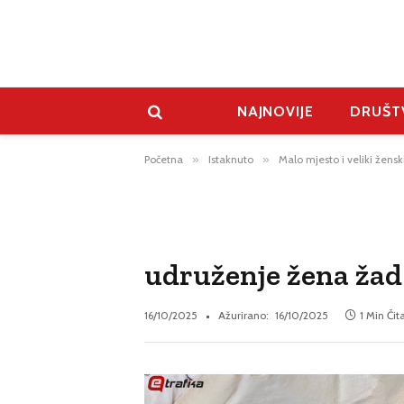
NAJNOVIJE
DRUŠT
Početna
»
Istaknuto
»
Malo mjesto i veliki žensk
udruženje žena žad g
16/10/2025
Ažurirano:
16/10/2025
1 Min Čit