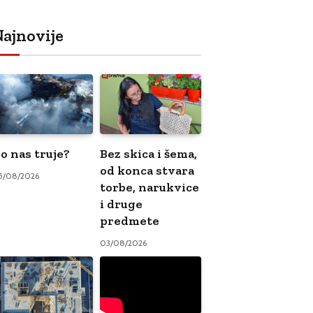
ajnovije
o nas truje?
Bez skica i šema,
od konca stvara
5/08/2026
torbe, narukvice
i druge
predmete
03/08/2026