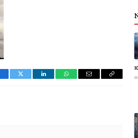
N
K
0
Facebook
Twitter
LinkedIn
WhatsApp
Email
Copy
Link