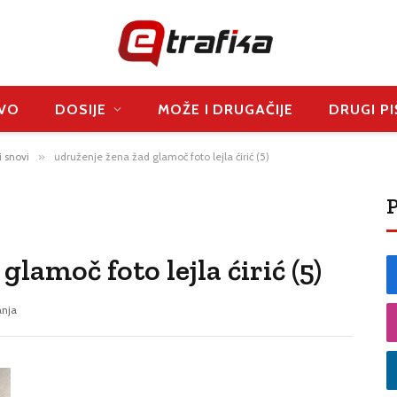
VO
DOSIJE
MOŽE I DRUGAČIJE
DRUGI PI
i snovi
»
udruženje žena žad glamoč foto lejla ćirić (5)
P
lamoč foto lejla ćirić (5)
anja