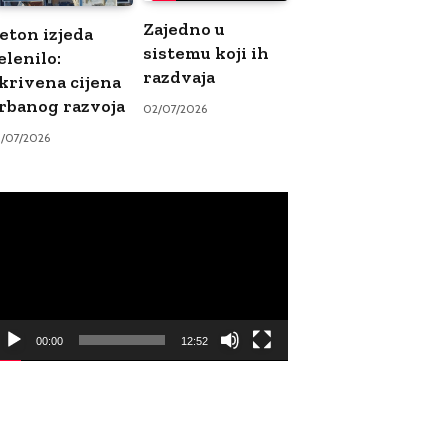
Zajedno u
eton izjeda
sistemu koji ih
elenilo:
razdvaja
krivena cijena
rbanog razvoja
02/07/2026
9/07/2026
ideo
ayer
00:00
12:52