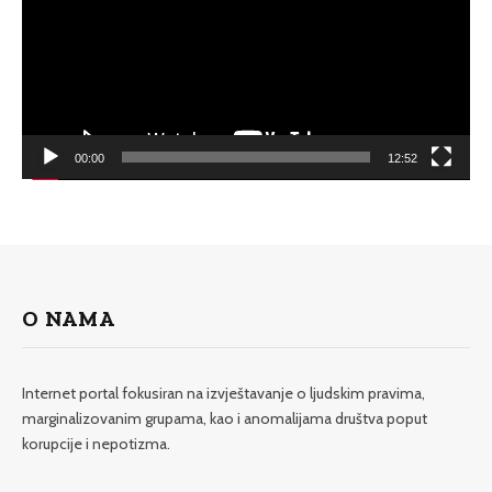
00:00
12:52
O NAMA
Internet portal fokusiran na izvještavanje o ljudskim pravima,
marginalizovanim grupama, kao i anomalijama društva poput
korupcije i nepotizma.