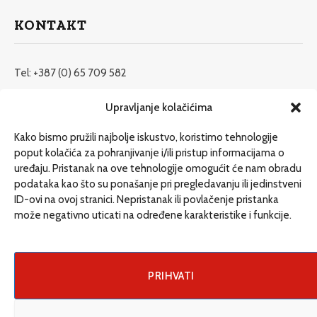
KONTAKT
Tel: +387 (0) 65 709 582
redakcija@etrafika.net
Upravljanje kolačićima
www.etrafika.net
Kako bismo pružili najbolje iskustvo, koristimo tehnologije
poput kolačića za pohranjivanje i/ili pristup informacijama o
uređaju. Pristanak na ove tehnologije omogućit će nam obradu
Dosije
podataka kao što su ponašanje pri pregledavanju ili jedinstveni
Drugi pišu
ID-ovi na ovoj stranici. Nepristanak ili povlačenje pristanka
može negativno uticati na određene karakteristike i funkcije.
Društvo
Magazin
Može i drugačije
PRIHVATI
ENG