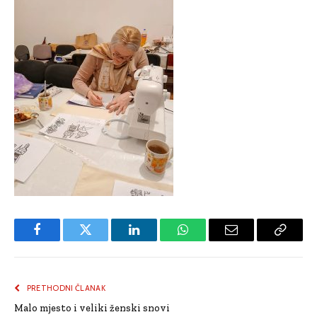
Facebook
Twitter
LinkedIn
WhatsApp
Email
Copy
Link
PRETHODNI ČLANAK
Malo mjesto i veliki ženski snovi