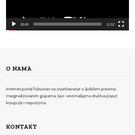
00:00
12:52
O NAMA
Internet portal fokusiran na izvještavanje o ljudskim pravima,
marginalizovanim grupama, kao i anomalijama društva poput
korupcije i nepotizma.
KONTAKT