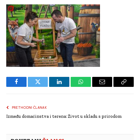
Facebook
Twitter
LinkedIn
WhatsApp
Email
Copy
Link
PRETHODNI ČLANAK
Između domaćinstva i terena: Život u skladu s prirodom