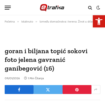
Open 
Početna
»
Istaknuto
»
Između domaćinstva i terena: Život u skladu s prirodom
goran i biljana topić sokovi
foto jelena gavranić
ganibegović (16)
09/01/2026
1 Min Čitanja