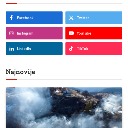
Facebook
Twitter
Instagram
YouTube
LinkedIn
TikTok
Najnovije