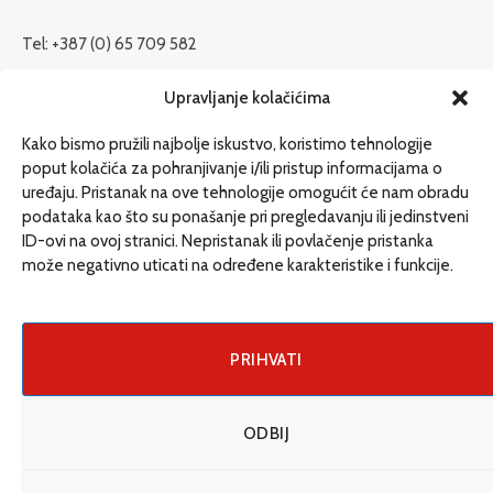
Tel: +387 (0) 65 709 582
redakcija@etrafika.net
Upravljanje kolačićima
www.etrafika.net
Kako bismo pružili najbolje iskustvo, koristimo tehnologije
poput kolačića za pohranjivanje i/ili pristup informacijama o
uređaju. Pristanak na ove tehnologije omogućit će nam obradu
Dosije
podataka kao što su ponašanje pri pregledavanju ili jedinstveni
Drugi pišu
ID-ovi na ovoj stranici. Nepristanak ili povlačenje pristanka
može negativno uticati na određene karakteristike i funkcije.
Društvo
Magazin
Može i drugačije
PRIHVATI
ENG
ODBIJ
© 2026 eTrafika. Design & Development by
Fixit d.o.o
.