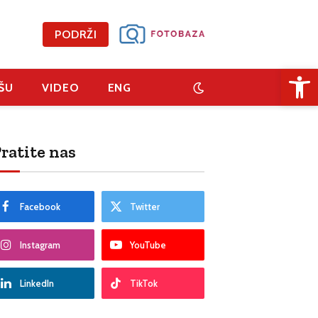
PODRŽI
Open 
ŠU
VIDEO
ENG
ratite nas
Facebook
Twitter
Instagram
YouTube
LinkedIn
TikTok