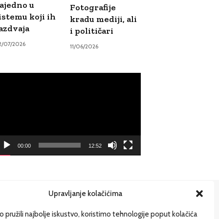
ajedno u
Fotografije
istemu koji ih
kradu mediji, ali
azdvaja
i političari
2/07/2026
11/06/2026
ideo
ayer
00:00
12:52
Upravljanje kolačićima
ije
 pružili najbolje iskustvo, koristimo tehnologije poput kolačića