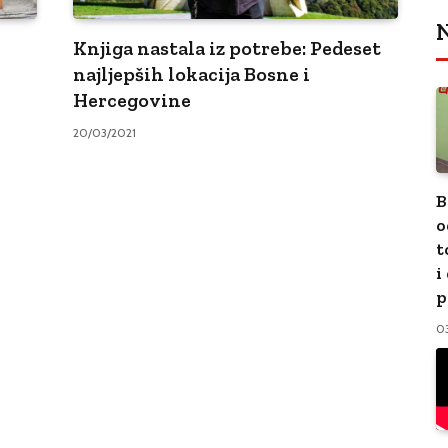
N
Knjiga nastala iz potrebe: Pedeset
najljepših lokacija Bosne i
Hercegovine
20/03/2021
B
o
t
i
p
0