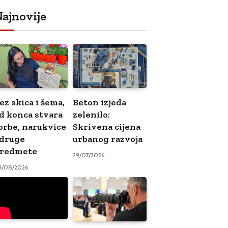
ajnovije
ez skica i šema,
Beton izjeda
d konca stvara
zelenilo:
orbe, narukvice
Skrivena cijena
 druge
urbanog razvoja
redmete
29/07/2026
3/08/2026