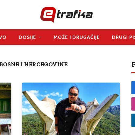
VO
DOSIJE
MOŽE I DRUGAČIJE
DRUGI PI
P
 BOSNE I HERCEGOVINE