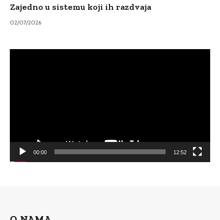
Zajedno u sistemu koji ih razdvaja
02/07/2026
Video
Player
00:00
12:52
O NAMA