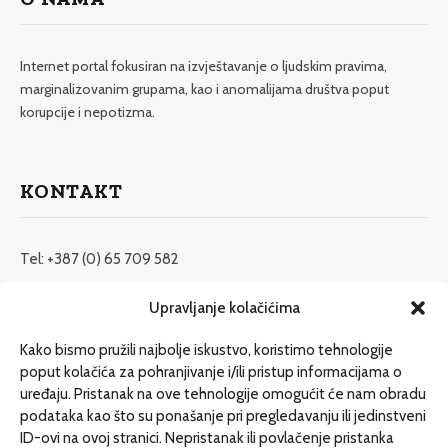
Internet portal fokusiran na izvještavanje o ljudskim pravima,
marginalizovanim grupama, kao i anomalijama društva poput
korupcije i nepotizma.
KONTAKT
Tel: +387 (0) 65 709 582
redakcija@etrafika.net
Upravljanje kolačićima
www.etrafika.net
Kako bismo pružili najbolje iskustvo, koristimo tehnologije
poput kolačića za pohranjivanje i/ili pristup informacijama o
uređaju. Pristanak na ove tehnologije omogućit će nam obradu
Dosije
podataka kao što su ponašanje pri pregledavanju ili jedinstveni
Drugi pišu
ID-ovi na ovoj stranici. Nepristanak ili povlačenje pristanka