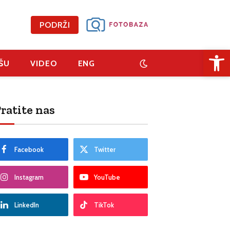
PODRŽI
Open 
ŠU
VIDEO
ENG
ratite nas
Facebook
Twitter
Instagram
YouTube
LinkedIn
TikTok