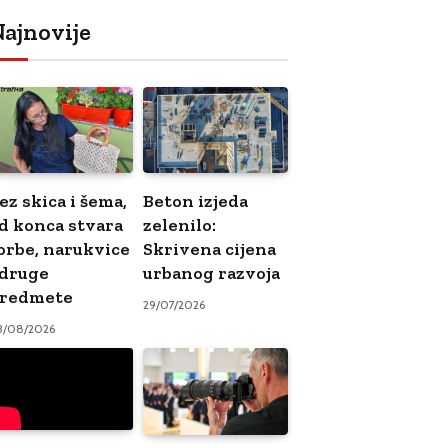
ajnovije
ez skica i šema,
Beton izjeda
d konca stvara
zelenilo:
orbe, narukvice
Skrivena cijena
 druge
urbanog razvoja
redmete
29/07/2026
3/08/2026