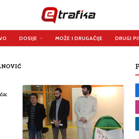
VO
DOSIJE
MOŽE I DRUGAČIJE
DRUGI PI
P
ANOVIĆ
ća: