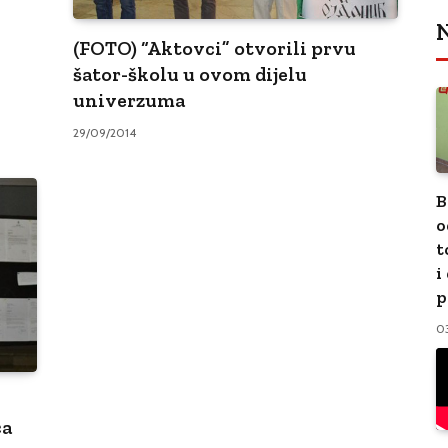
N
(FOTO) “Aktovci” otvorili prvu
šator-školu u ovom dijelu
univerzuma
29/09/2014
B
o
t
i
p
0
ca