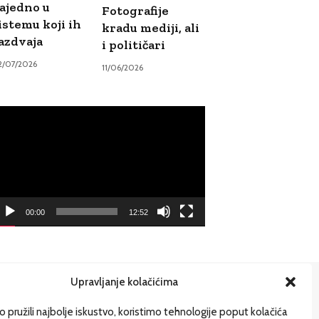
ajedno u
Fotografije
istemu koji ih
kradu mediji, ali
azdvaja
i političari
2/07/2026
11/06/2026
ideo
ayer
00:00
12:52
Upravljanje kolačićima
ije
 pružili najbolje iskustvo, koristimo tehnologije poput kolačića