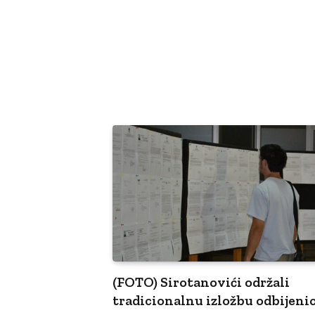
(FOTO) Sirotanovići održali
tradicionalnu izložbu odbijeni