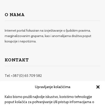
O NAMA
Internet portal fokusiran na izvještavanje o ljudskim pravima,
marginalizovanim grupama, kao i anomalijama društva poput
korupcije i nepotizma.
KONTAKT
Tel: +387 (0) 65 709 582
redakcija@etrafika.net
Upravljanje kolačićima
www.etrafika.net
Kako bismo pružili najbolje iskustvo, koristimo tehnologije
poput kolačića za pohranjivanje i/ili pristup informacijama o