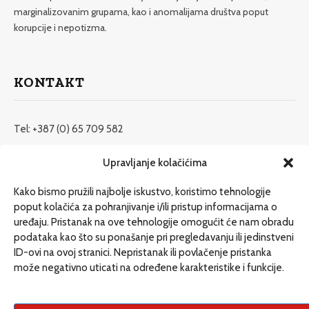
marginalizovanim grupama, kao i anomalijama društva poput
korupcije i nepotizma.
KONTAKT
Tel: +387 (0) 65 709 582
redakcija@etrafika.net
Upravljanje kolačićima
www.etrafika.net
Kako bismo pružili najbolje iskustvo, koristimo tehnologije
poput kolačića za pohranjivanje i/ili pristup informacijama o
uređaju. Pristanak na ove tehnologije omogućit će nam obradu
Dosije
podataka kao što su ponašanje pri pregledavanju ili jedinstveni
Drugi pišu
ID-ovi na ovoj stranici. Nepristanak ili povlačenje pristanka
može negativno uticati na određene karakteristike i funkcije.
Društvo
Magazin