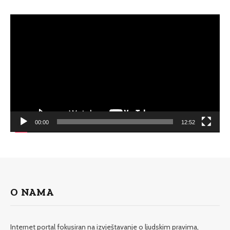
Video
Player
00:00
12:52
O NAMA
Internet portal fokusiran na izvještavanje o ljudskim pravima,