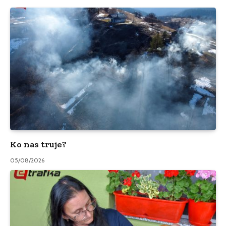
Ko nas truje?
05/08/2026