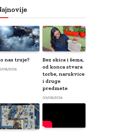
ajnovije
o nas truje?
Bez skica i šema,
od konca stvara
5/08/2026
torbe, narukvice
i druge
predmete
03/08/2026