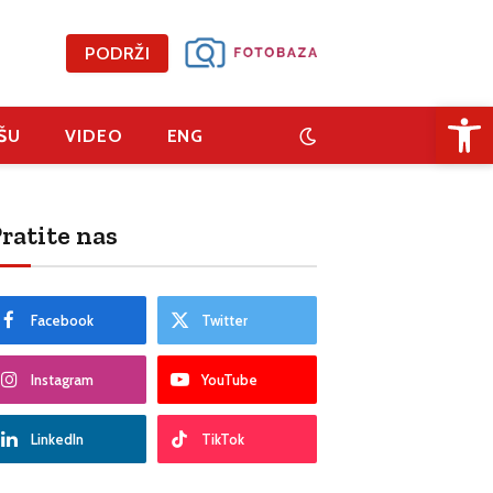
PODRŽI
Open 
ŠU
VIDEO
ENG
ratite nas
Facebook
Twitter
Instagram
YouTube
LinkedIn
TikTok