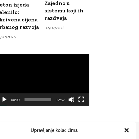
Zajedno u
eton izjeda
sistemu koji ih
elenilo:
razdvaja
krivena cijena
rbanog razvoja
02/07/2026
9/07/2026
ideo
ayer
00:00
12:52
Upravljanje kolačićima