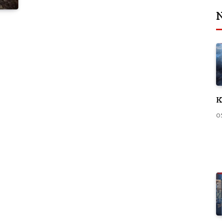
N
K
0