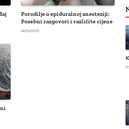
N
đaj
Porodilje o epiduralnoj anesteziji:
Posebni razgovori i različite cijene
26/02/2025
K
0
 ni