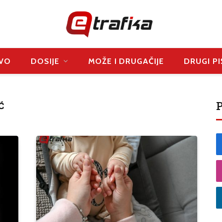
VO
DOSIJE
MOŽE I DRUGAČIJE
DRUGI PI
P
Ć