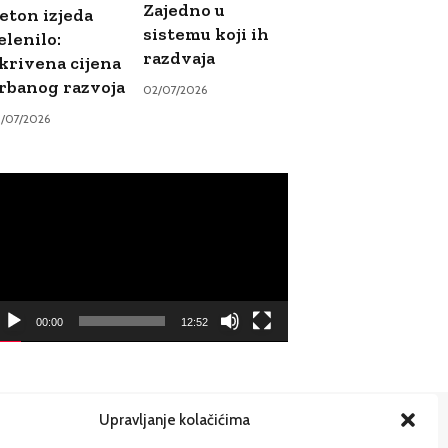
Zajedno u
eton izjeda
sistemu koji ih
elenilo:
razdvaja
krivena cijena
rbanog razvoja
02/07/2026
9/07/2026
ideo
ayer
00:00
12:52
Upravljanje kolačićima