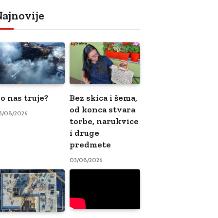
ajnovije
o nas truje?
Bez skica i šema,
od konca stvara
5/08/2026
torbe, narukvice
i druge
predmete
03/08/2026