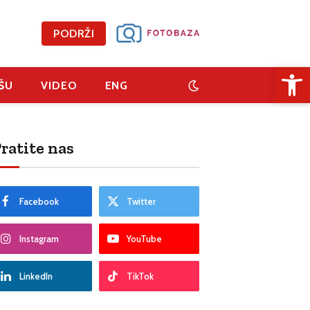
PODRŽI
Open 
ŠU
VIDEO
ENG
ratite nas
Facebook
Twitter
Instagram
YouTube
LinkedIn
TikTok