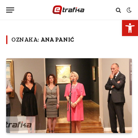
Open 
OZNAKA:
ANA PANIĆ