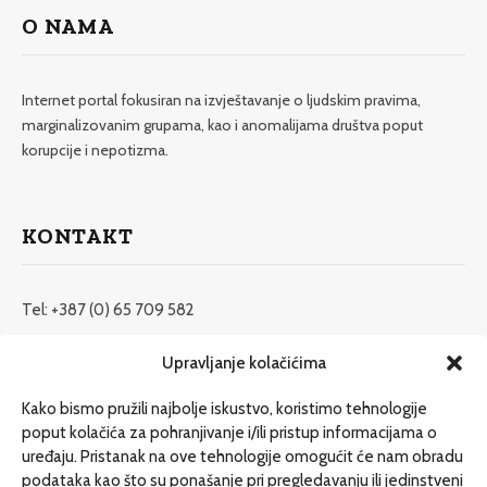
O NAMA
Internet portal fokusiran na izvještavanje o ljudskim pravima,
marginalizovanim grupama, kao i anomalijama društva poput
korupcije i nepotizma.
KONTAKT
Tel: +387 (0) 65 709 582
redakcija@etrafika.net
Upravljanje kolačićima
www.etrafika.net
Kako bismo pružili najbolje iskustvo, koristimo tehnologije
poput kolačića za pohranjivanje i/ili pristup informacijama o
uređaju. Pristanak na ove tehnologije omogućit će nam obradu
Dosije
podataka kao što su ponašanje pri pregledavanju ili jedinstveni