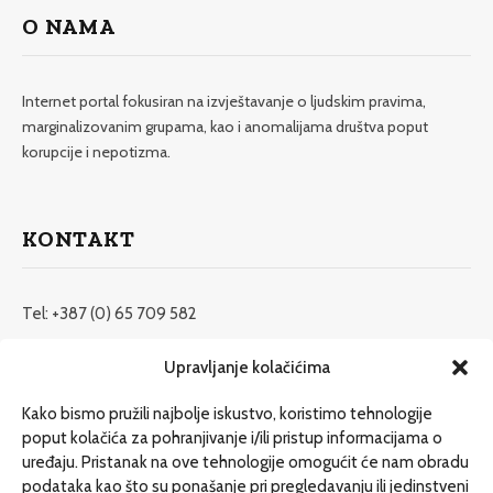
O NAMA
Internet portal fokusiran na izvještavanje o ljudskim pravima,
marginalizovanim grupama, kao i anomalijama društva poput
korupcije i nepotizma.
KONTAKT
Tel: +387 (0) 65 709 582
redakcija@etrafika.net
Upravljanje kolačićima
www.etrafika.net
Kako bismo pružili najbolje iskustvo, koristimo tehnologije
poput kolačića za pohranjivanje i/ili pristup informacijama o
uređaju. Pristanak na ove tehnologije omogućit će nam obradu
Dosije
podataka kao što su ponašanje pri pregledavanju ili jedinstveni