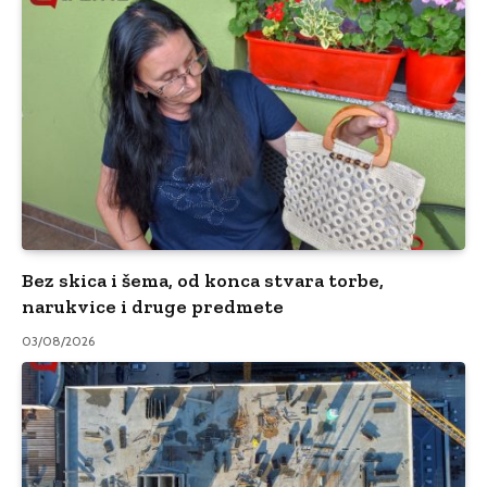
Bez skica i šema, od konca stvara torbe,
narukvice i druge predmete
03/08/2026