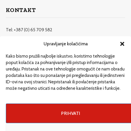
KONTAKT
Tel: +387 (0) 65 709 582
redakcija@etrafika.net
Upravljanje kolačićima
www.etrafika.net
Kako bismo pružili najbolje iskustvo, koristimo tehnologije
poput kolačića za pohranjivanje i/ili pristup informacijama o
uređaju. Pristanak na ove tehnologije omogućit će nam obradu
Dosije
podataka kao što su ponašanje pri pregledavanju ili jedinstveni
Drugi pišu
ID-ovi na ovoj stranici. Nepristanak ili povlačenje pristanka
može negativno uticati na određene karakteristike i funkcije.
Društvo
Magazin
Može i drugačije
PRIHVATI
ENG