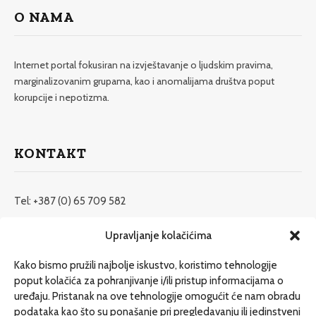
O NAMA
Internet portal fokusiran na izvještavanje o ljudskim pravima,
marginalizovanim grupama, kao i anomalijama društva poput
korupcije i nepotizma.
KONTAKT
Tel: +387 (0) 65 709 582
redakcija@etrafika.net
Upravljanje kolačićima
www.etrafika.net
Kako bismo pružili najbolje iskustvo, koristimo tehnologije
poput kolačića za pohranjivanje i/ili pristup informacijama o
uređaju. Pristanak na ove tehnologije omogućit će nam obradu
Dosije
podataka kao što su ponašanje pri pregledavanju ili jedinstveni