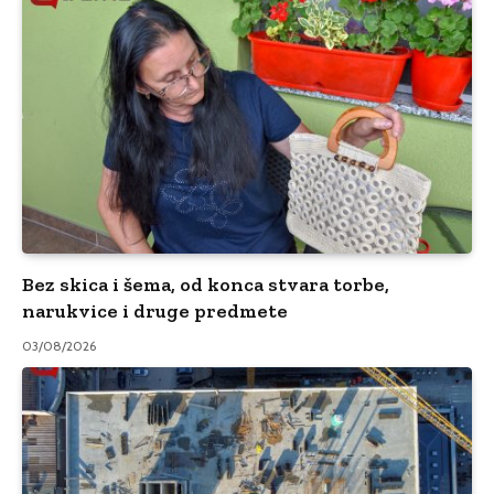
Bez skica i šema, od konca stvara torbe,
narukvice i druge predmete
03/08/2026