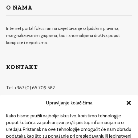
O NAMA
Internet portal fokusiran na izvještavanje o ljudskim pravima,
marginalizovanim grupama, kao i anomalijama društva poput
korupcije i nepotizma.
KONTAKT
Tel: +387 (0) 65 709 582
redakcija@etrafika.net
Upravljanje kolačićima
www.etrafika.net
Kako bismo pružili najbolje iskustvo, koristimo tehnologije
poput kolačića za pohranjivanje i/ili pristup informacijama o
uređaju. Pristanak na ove tehnologije omogućit će nam obradu
Dosije
podataka kao što su ponašanje pri pregledavanju ili jedinstveni