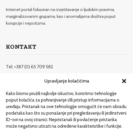
Internet portal fokusiran na izvještavanje o ljudskim pravima,
marginalizovanim grupama, kao i anomalijama društva poput
korupcije i nepotizma.
KONTAKT
Tel: +387 (0) 65 709 582
redakcija@etrafika.net
Upravljanje kolačićima
www.etrafika.net
Kako bismo pružili najbolje iskustvo, koristimo tehnologije
poput kolačića za pohranjivanje i/ili pristup informacijama o
uređaju. Pristanak na ove tehnologije omogućit će nam obradu
Dosije
podataka kao što su ponašanje pri pregledavanju ili jedinstveni
Drugi pišu
ID-ovi na ovoj stranici. Nepristanak ili povlačenje pristanka
može negativno uticati na određene karakteristike i funkcije.
Društvo