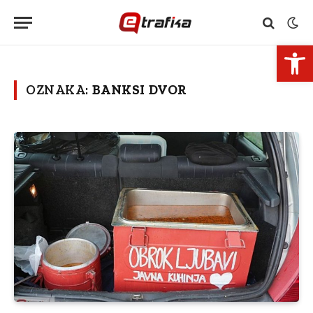
Open 
OZNAKA:
BANKSI DVOR