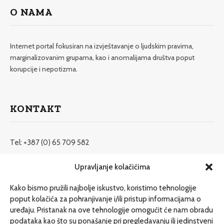
O NAMA
Internet portal fokusiran na izvještavanje o ljudskim pravima,
marginalizovanim grupama, kao i anomalijama društva poput
korupcije i nepotizma.
KONTAKT
Tel: +387 (0) 65 709 582
redakcija@etrafika.net
Upravljanje kolačićima
www.etrafika.net
Kako bismo pružili najbolje iskustvo, koristimo tehnologije
poput kolačića za pohranjivanje i/ili pristup informacijama o
uređaju. Pristanak na ove tehnologije omogućit će nam obradu
Dosije
podataka kao što su ponašanje pri pregledavanju ili jedinstveni