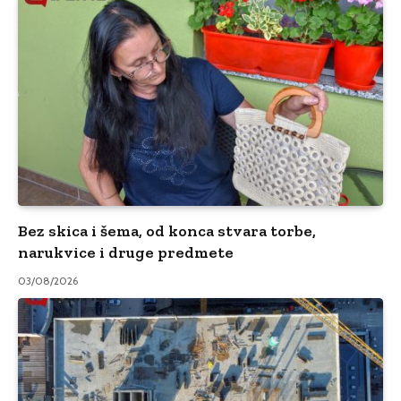
Bez skica i šema, od konca stvara torbe,
narukvice i druge predmete
03/08/2026