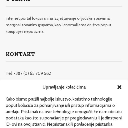
Internet portal fokusiran na izvještavanje o ljudskim pravima,
marginalizovanim grupama, kao i anomalijama društva poput
korupcije i nepotizma.
KONTAKT
Tel: +387 (0) 65 709 582
redakcija@etrafika.net
Upravljanje kolačićima
www.etrafika.net
Kako bismo pružili najbolje iskustvo, koristimo tehnologije
poput kolačića za pohranjivanje i/ili pristup informacijama o
uređaju. Pristanak na ove tehnologije omogućit će nam obradu
Dosije
podataka kao što su ponašanje pri pregledavanju ili jedinstveni
Drugi pišu
ID-ovi na ovoj stranici. Nepristanak ili povlačenje pristanka