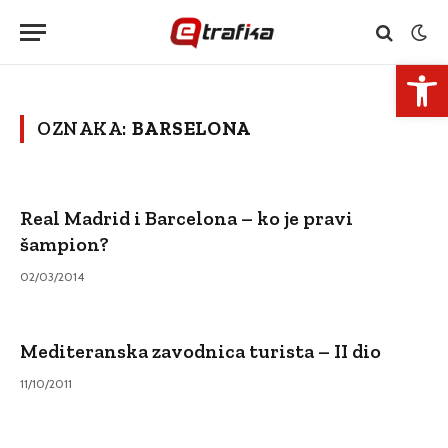
Open 
OZNAKA:
BARSELONA
Real Madrid i Barcelona – ko je pravi
šampion?
02/03/2014
Mediteranska zavodnica turista – II dio
11/10/2011