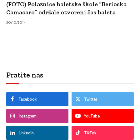
(FOTO) Polaznice baletske škole “Berioska
Camacaro” održale otvoreni čas baleta
30/10/2014
Pratite nas
Facebook
Twitter
Instagram
YouTube
LinkedIn
TikTok