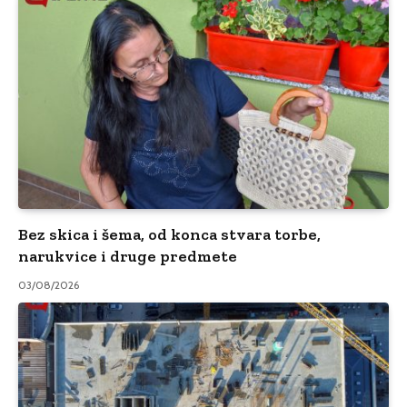
Bez skica i šema, od konca stvara torbe,
narukvice i druge predmete
03/08/2026