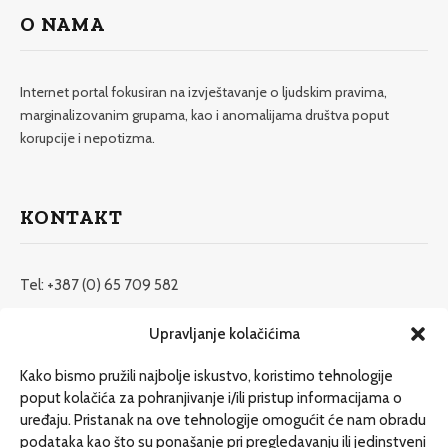
O NAMA
Internet portal fokusiran na izvještavanje o ljudskim pravima,
marginalizovanim grupama, kao i anomalijama društva poput
korupcije i nepotizma.
KONTAKT
Tel: +387 (0) 65 709 582
redakcija@etrafika.net
Upravljanje kolačićima
www.etrafika.net
Kako bismo pružili najbolje iskustvo, koristimo tehnologije
poput kolačića za pohranjivanje i/ili pristup informacijama o
uređaju. Pristanak na ove tehnologije omogućit će nam obradu
Dosije
podataka kao što su ponašanje pri pregledavanju ili jedinstveni