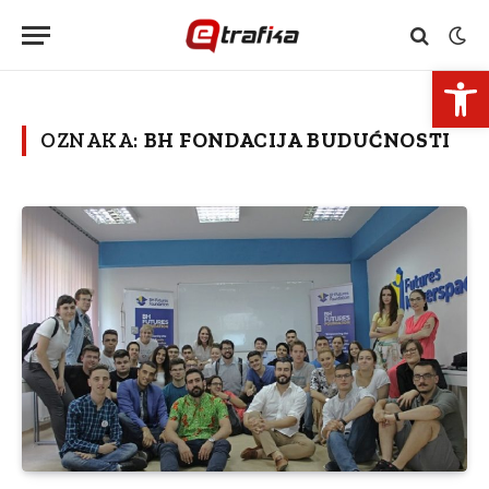
Open 
OZNAKA:
BH FONDACIJA BUDUĆNOSTI