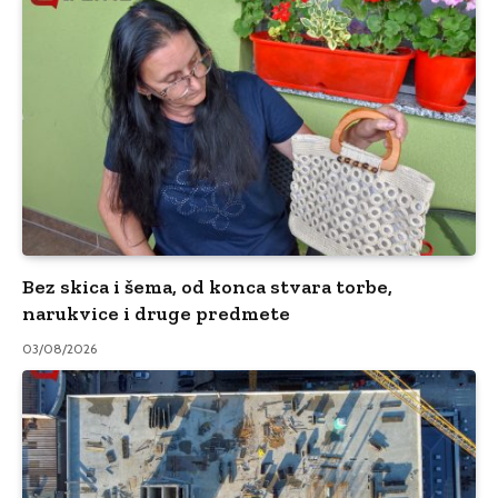
Bez skica i šema, od konca stvara torbe,
narukvice i druge predmete
03/08/2026