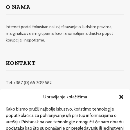
O NAMA
Internet portal fokusiran na izvještavanje o ljudskim pravima,
marginalizovanim grupama, kao i anomalijama društva poput
korupcije i nepotizma.
KONTAKT
Tel: +387 (0) 65 709 582
redakcija@etrafika.net
Upravljanje kolačićima
www.etrafika.net
Kako bismo pružili najbolje iskustvo, koristimo tehnologije
poput kolačića za pohranjivanje i/ili pristup informacijama o
uređaju. Pristanak na ove tehnologije omogućit će nam obradu
Dosije
podataka kao što su ponašanje pri pregledavanju ili jedinstveni