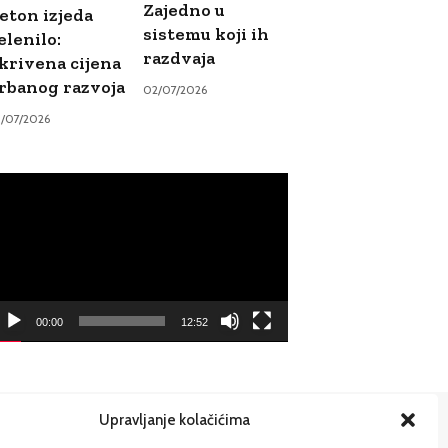
Zajedno u
eton izjeda
sistemu koji ih
elenilo:
razdvaja
krivena cijena
rbanog razvoja
02/07/2026
9/07/2026
ideo
ayer
00:00
12:52
Upravljanje kolačićima