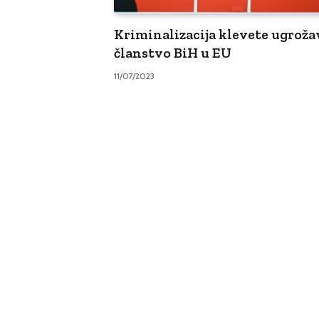
Kriminalizacija klevete ugroža
članstvo BiH u EU
11/07/2023