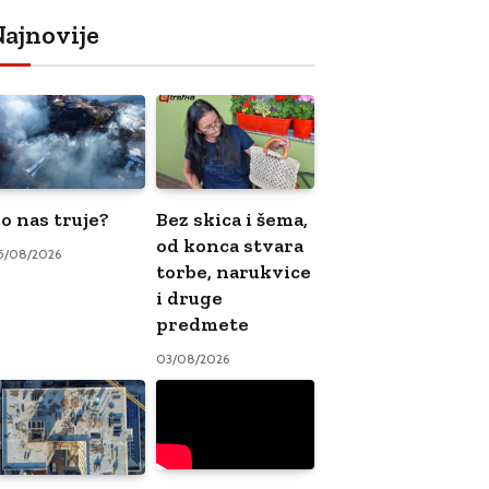
ajnovije
o nas truje?
Bez skica i šema,
od konca stvara
5/08/2026
torbe, narukvice
i druge
predmete
03/08/2026