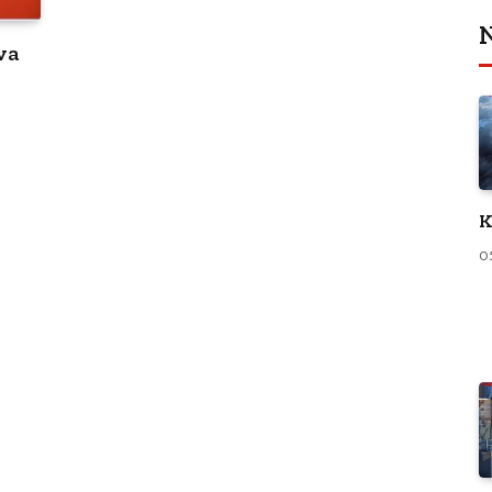
N
va
K
0