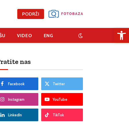
PODRŽI
Open 
ŠU
VIDEO
ENG
ratite nas
Facebook
Twitter
Instagram
YouTube
LinkedIn
TikTok