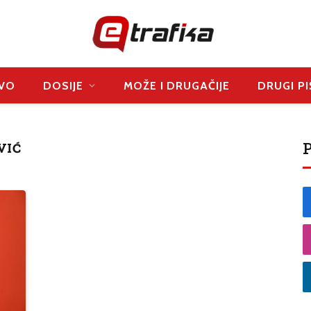
VO
DOSIJE
MOŽE I DRUGAČIJE
DRUGI PI
P
VIĆ