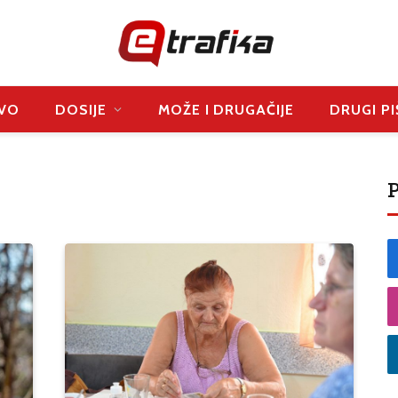
VO
DOSIJE
MOŽE I DRUGAČIJE
DRUGI PI
P