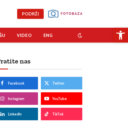
PODRŽI
Open 
ŠU
VIDEO
ENG
ratite nas
Facebook
Twitter
Instagram
YouTube
LinkedIn
TikTok