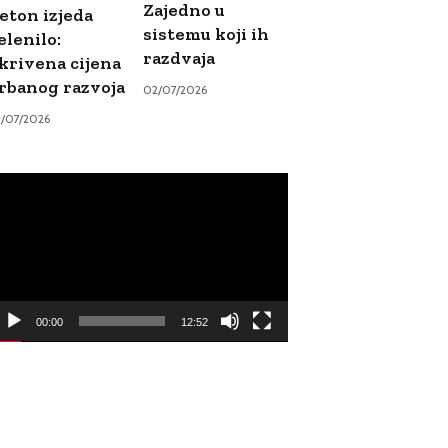
Zajedno u
eton izjeda
sistemu koji ih
elenilo:
razdvaja
krivena cijena
rbanog razvoja
02/07/2026
9/07/2026
ideo
ayer
00:00
12:52