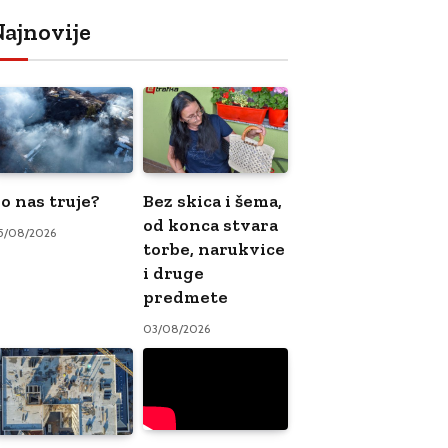
ajnovije
o nas truje?
Bez skica i šema,
od konca stvara
5/08/2026
torbe, narukvice
i druge
predmete
03/08/2026