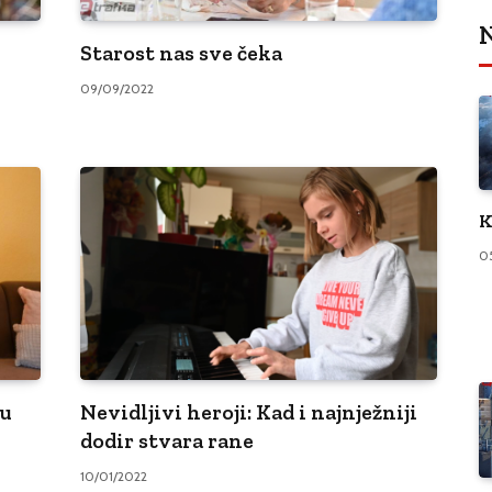
N
Starost nas sve čeka
09/09/2022
K
0
tu
Nevidljivi heroji: Kad i najnježniji
dodir stvara rane
10/01/2022