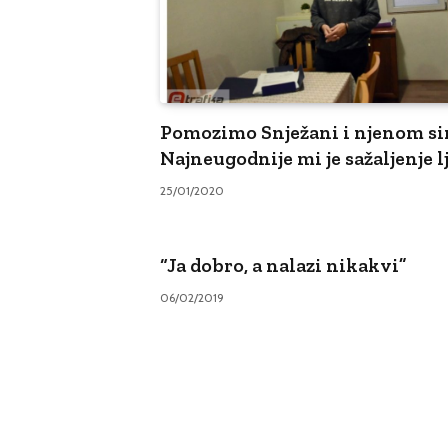
Pomozimo Snježani i njenom si
Najneugodnije mi je sažaljenje l
25/01/2020
“Ja dobro, a nalazi nikakvi”
06/02/2019