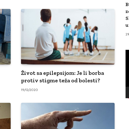
B
z
S
u
2
V
Pl
Život sa epilepsijom: Je li borba
protiv stigme teža od bolesti?
19/12/2020