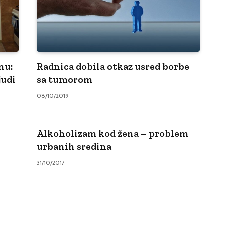
nu:
Radnica dobila otkaz usred borbe
judi
sa tumorom
08/10/2019
Alkoholizam kod žena – problem
urbanih sredina
31/10/2017