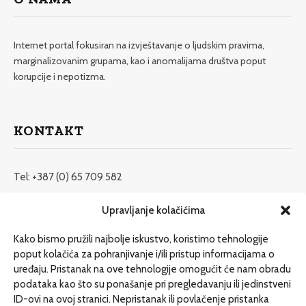
Internet portal fokusiran na izvještavanje o ljudskim pravima,
marginalizovanim grupama, kao i anomalijama društva poput
korupcije i nepotizma.
KONTAKT
Tel: +387 (0) 65 709 582
redakcija@etrafika.net
Upravljanje kolačićima
www.etrafika.net
Kako bismo pružili najbolje iskustvo, koristimo tehnologije
poput kolačića za pohranjivanje i/ili pristup informacijama o
uređaju. Pristanak na ove tehnologije omogućit će nam obradu
Dosije
podataka kao što su ponašanje pri pregledavanju ili jedinstveni
Drugi pišu
ID-ovi na ovoj stranici. Nepristanak ili povlačenje pristanka