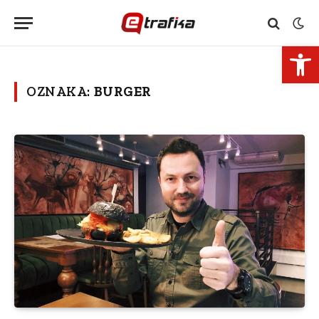
Open 
OZNAKA:
BURGER