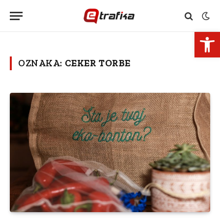
Open 
OZNAKA:
CEKER TORBE