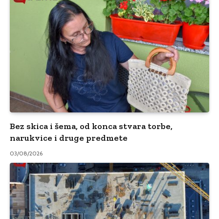
Bez skica i šema, od konca stvara torbe,
narukvice i druge predmete
03/08/2026