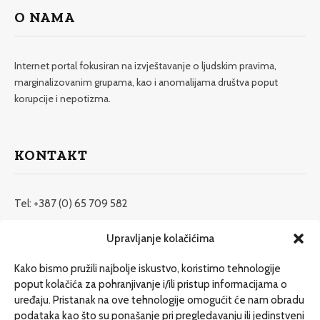
O NAMA
Internet portal fokusiran na izvještavanje o ljudskim pravima,
marginalizovanim grupama, kao i anomalijama društva poput
korupcije i nepotizma.
KONTAKT
Tel: +387 (0) 65 709 582
redakcija@etrafika.net
Upravljanje kolačićima
www.etrafika.net
Kako bismo pružili najbolje iskustvo, koristimo tehnologije
poput kolačića za pohranjivanje i/ili pristup informacijama o
uređaju. Pristanak na ove tehnologije omogućit će nam obradu
Dosije
podataka kao što su ponašanje pri pregledavanju ili jedinstveni