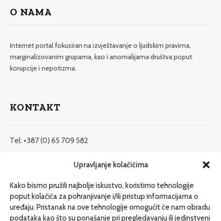
O NAMA
Internet portal fokusiran na izvještavanje o ljudskim pravima,
marginalizovanim grupama, kao i anomalijama društva poput
korupcije i nepotizma.
KONTAKT
Tel: +387 (0) 65 709 582
redakcija@etrafika.net
Upravljanje kolačićima
www.etrafika.net
Kako bismo pružili najbolje iskustvo, koristimo tehnologije
poput kolačića za pohranjivanje i/ili pristup informacijama o
uređaju. Pristanak na ove tehnologije omogućit će nam obradu
Dosije
podataka kao što su ponašanje pri pregledavanju ili jedinstveni