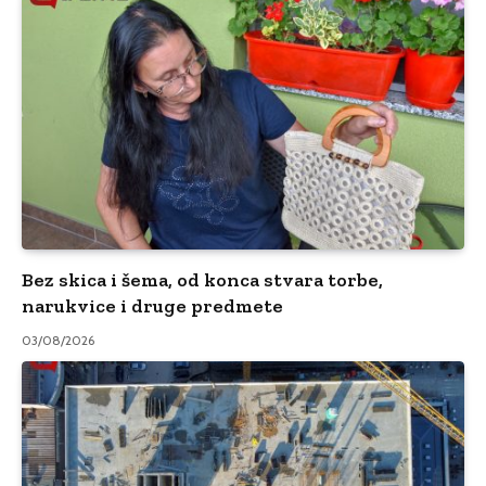
Bez skica i šema, od konca stvara torbe,
narukvice i druge predmete
03/08/2026