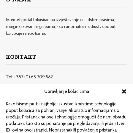
Internet portal fokusiran na izvještavanje o ljudskim pravima,
marginalizovanim grupama, kao i anomalijama društva poput
korupcije i nepotizma.
KONTAKT
Tel: +387 (0) 65 709 582
redakcija@etrafika.net
Upravljanje kolačićima
www.etrafika.net
Kako bismo pružili najbolje iskustvo, koristimo tehnologije
poput kolačića za pohranjivanje i/ili pristup informacijama o
uređaju. Pristanak na ove tehnologije omogućit će nam obradu
Dosije
podataka kao što su ponašanje pri pregledavanju ili jedinstveni
Drugi pišu
ID-ovi na ovoj stranici. Nepristanak ili povlačenje pristanka