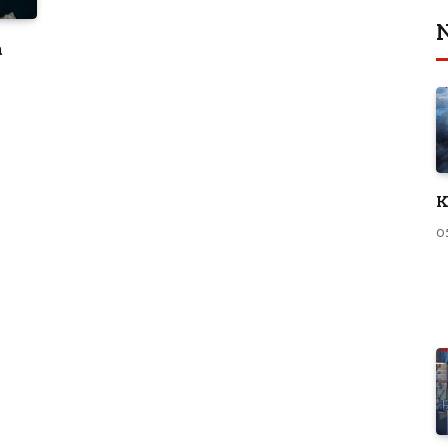
N
a
K
0