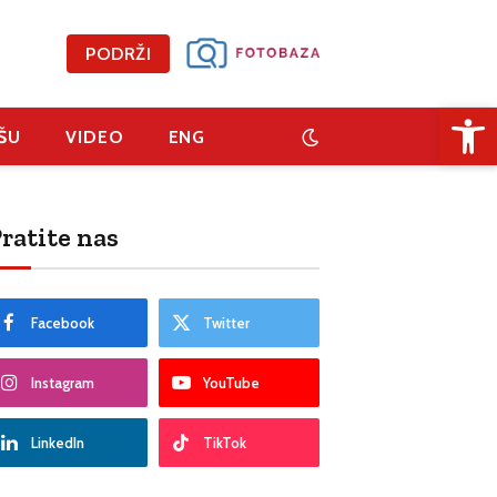
PODRŽI
Open 
ŠU
VIDEO
ENG
ratite nas
Facebook
Twitter
Instagram
YouTube
LinkedIn
TikTok