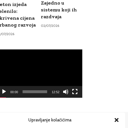
Zajedno u
eton izjeda
sistemu koji ih
elenilo:
razdvaja
krivena cijena
rbanog razvoja
02/07/2026
9/07/2026
ideo
ayer
00:00
12:52
Upravljanje kolačićima