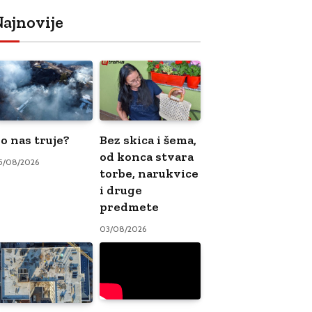
ajnovije
o nas truje?
Bez skica i šema,
od konca stvara
5/08/2026
torbe, narukvice
i druge
predmete
03/08/2026