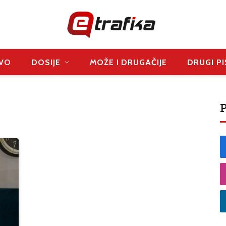
VO
DOSIJE
MOŽE I DRUGAČIJE
DRUGI PI
P