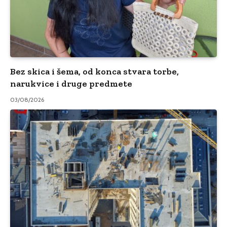
Bez skica i šema, od konca stvara torbe,
narukvice i druge predmete
03/08/2026