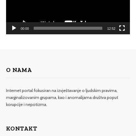
00:00
12:52
O NAMA
Internet portal fokusiran na izvještavanje o ljudskim pravima,
marginalizovanim grupama, kao i anomalijama društva poput
korupcije i nepotizma.
KONTAKT