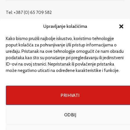
Tel: +387 (0) 65 709 582
redakcija@etrafika.net
Upravljanje kolačićima
www.etrafika.net
Kako bismo pružili najbolje iskustvo, koristimo tehnologije
poput kolačića za pohranjivanje i/ili pristup informacijama o
uređaju. Pristanak na ove tehnologije omogućit će nam obradu
Dosije
podataka kao što su ponašanje pri pregledavanju ili jedinstveni
Drugi pišu
ID-ovi na ovoj stranici. Nepristanak ili povlačenje pristanka
može negativno uticati na određene karakteristike i funkcije.
Društvo
Magazin
Može i drugačije
PRIHVATI
ENG
ODBIJ
© 2026 eTrafika. Design & Development by
Fixit d.o.o
.