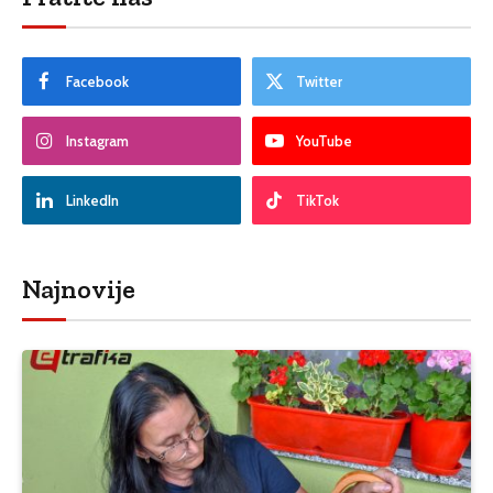
Facebook
Twitter
Instagram
YouTube
LinkedIn
TikTok
Najnovije