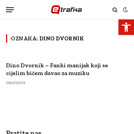
Open 
OZNAKA:
DINO DVORNIK
Dino Dvornik – Fanki manijak koji se
cijelim bićem davao za muziku
08/07/2015
Pratite nas