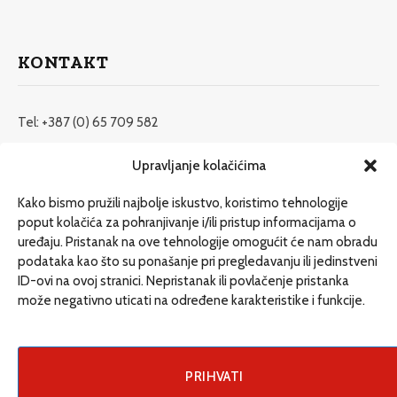
KONTAKT
Tel: +387 (0) 65 709 582
redakcija@etrafika.net
Upravljanje kolačićima
www.etrafika.net
Kako bismo pružili najbolje iskustvo, koristimo tehnologije
poput kolačića za pohranjivanje i/ili pristup informacijama o
uređaju. Pristanak na ove tehnologije omogućit će nam obradu
Dosije
podataka kao što su ponašanje pri pregledavanju ili jedinstveni
Drugi pišu
ID-ovi na ovoj stranici. Nepristanak ili povlačenje pristanka
može negativno uticati na određene karakteristike i funkcije.
Društvo
Magazin
Može i drugačije
PRIHVATI
ENG