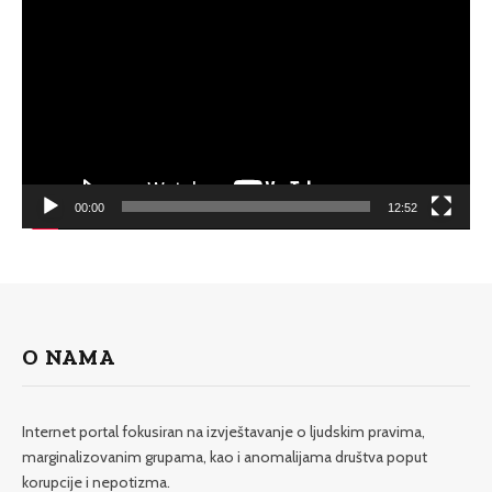
Player
00:00
12:52
O NAMA
Internet portal fokusiran na izvještavanje o ljudskim pravima,
marginalizovanim grupama, kao i anomalijama društva poput
korupcije i nepotizma.