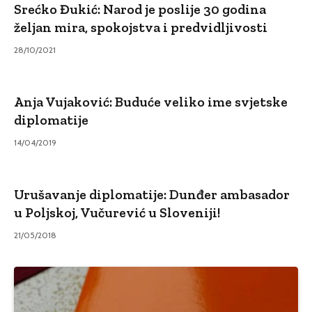
Srećko Đukić: Narod je poslije 30 godina
željan mira, spokojstva i predvidljivosti
28/10/2021
Anja Vujaković: Buduće veliko ime svjetske
diplomatije
14/04/2019
Urušavanje diplomatije: Dunđer ambasador
u Poljskoj, Vučurević u Sloveniji!
21/05/2018