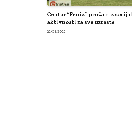
Centar “Fenix” pruža niz socija
aktivnosti za sve uzraste
22/06/2022