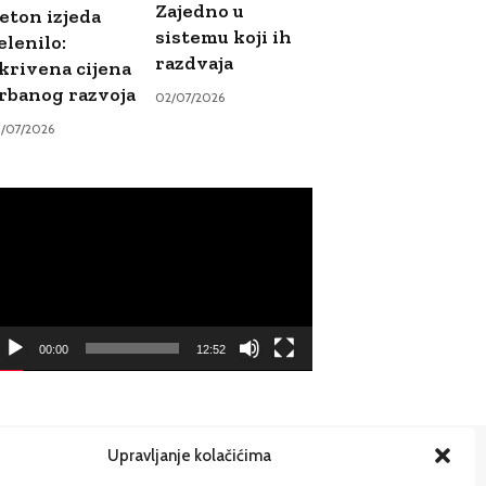
Zajedno u
eton izjeda
sistemu koji ih
elenilo:
razdvaja
krivena cijena
rbanog razvoja
02/07/2026
9/07/2026
ideo
ayer
00:00
12:52
Upravljanje kolačićima