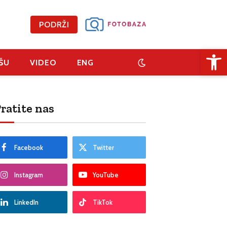
PODRŽI
Open 
ŠU
VIDEO
ENG
ratite nas
Facebook
Twitter
Instagram
YouTube
LinkedIn
TikTok