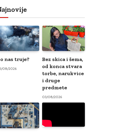
ajnovije
o nas truje?
Bez skica i šema,
od konca stvara
5/08/2026
torbe, narukvice
i druge
predmete
03/08/2026