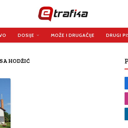
VO
DOSIJE
MOŽE I DRUGAČIJE
DRUGI PI
P
SA HODŽIĆ