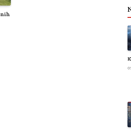
N
lnih
K
0