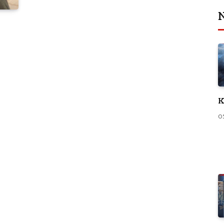
N
K
0