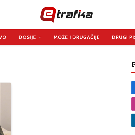
VO
DOSIJE
MOŽE I DRUGAČIJE
DRUGI PI
P
D