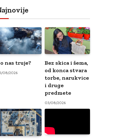
ajnovije
o nas truje?
Bez skica i šema,
od konca stvara
5/08/2026
torbe, narukvice
i druge
predmete
03/08/2026