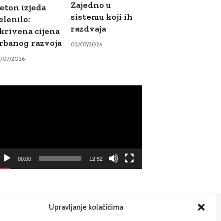
Zajedno u
eton izjeda
sistemu koji ih
elenilo:
razdvaja
krivena cijena
rbanog razvoja
02/07/2026
9/07/2026
ideo
ayer
00:00
12:52
Upravljanje kolačićima