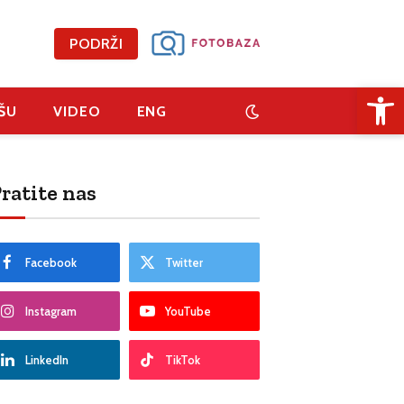
PODRŽI
Open 
ŠU
VIDEO
ENG
ratite nas
Facebook
Twitter
Instagram
YouTube
LinkedIn
TikTok