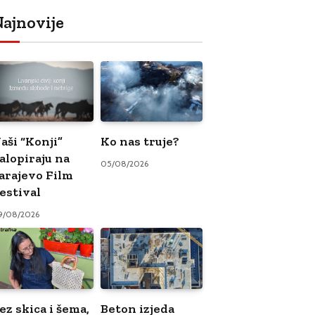
ajnovije
aši “Konji”
Ko nas truje?
alopiraju na
05/08/2026
arajevo Film
estival
9/08/2026
ez skica i šema,
Beton izjeda