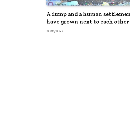
A dump and a human settleme
have grown next to each other
30/11/2022