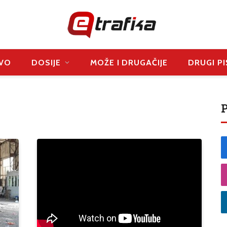
VO
DOSIJE
MOŽE I DRUGAČIJE
DRUGI PI
P