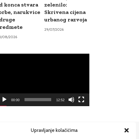
d konca stvara
zelenilo:
orbe, narukvice
Skrivena cijena
 druge
urbanog razvoja
redmete
29/07/2026
3/08/2026
ideo
ayer
00:00
12:52
Upravljanje kolačićima