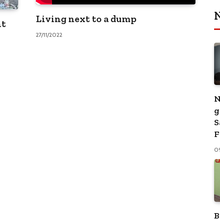
N
Living next to a dump
nt
27/11/2022
N
g
S
F
0
B