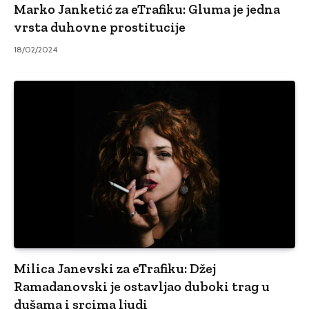
Marko Janketić za eTrafiku: Gluma je jedna
vrsta duhovne prostitucije
18/02/2024
Milica Janevski za eTrafiku: Džej
Ramadanovski je ostavljao duboki trag u
dušama i srcima ljudi