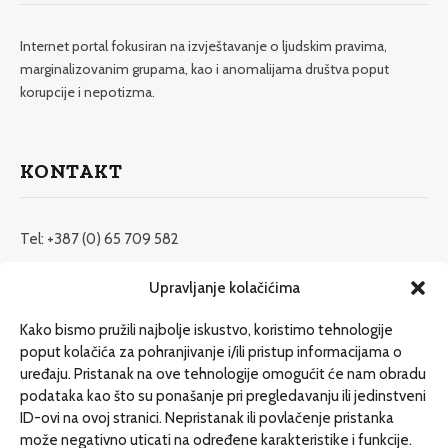
Internet portal fokusiran na izvještavanje o ljudskim pravima,
marginalizovanim grupama, kao i anomalijama društva poput
korupcije i nepotizma.
KONTAKT
Tel: +387 (0) 65 709 582
redakcija@etrafika.net
Upravljanje kolačićima
www.etrafika.net
Kako bismo pružili najbolje iskustvo, koristimo tehnologije
poput kolačića za pohranjivanje i/ili pristup informacijama o
uređaju. Pristanak na ove tehnologije omogućit će nam obradu
Dosije
podataka kao što su ponašanje pri pregledavanju ili jedinstveni
Drugi pišu
ID-ovi na ovoj stranici. Nepristanak ili povlačenje pristanka
može negativno uticati na određene karakteristike i funkcije.
Društvo