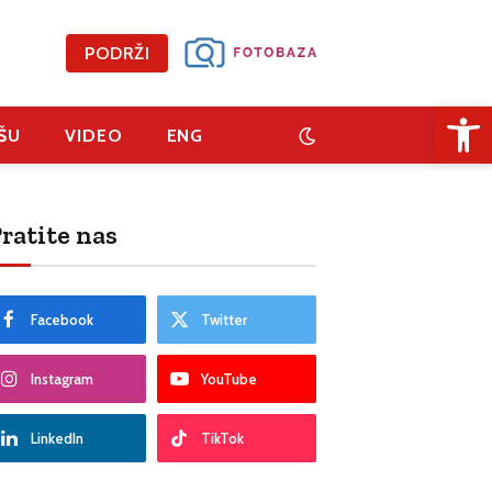
PODRŽI
Open 
ŠU
VIDEO
ENG
ratite nas
Facebook
Twitter
Instagram
YouTube
LinkedIn
TikTok