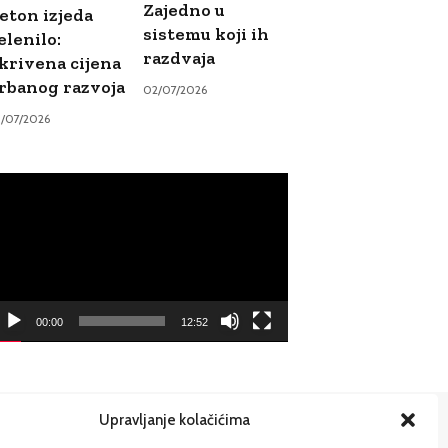
Zajedno u
eton izjeda
sistemu koji ih
elenilo:
razdvaja
krivena cijena
rbanog razvoja
02/07/2026
9/07/2026
ideo
ayer
00:00
12:52
Upravljanje kolačićima