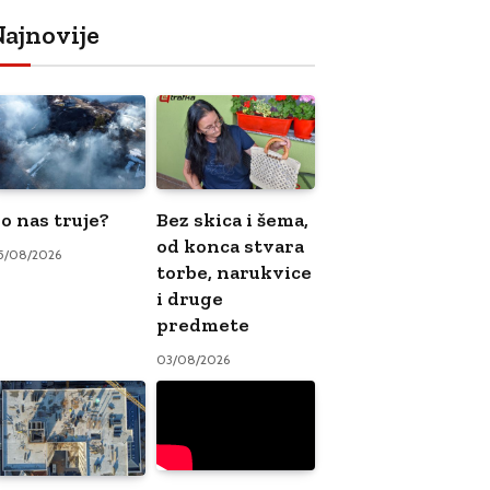
ajnovije
o nas truje?
Bez skica i šema,
od konca stvara
5/08/2026
torbe, narukvice
i druge
predmete
03/08/2026