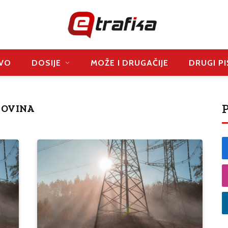
VO
DOSIJE
MOŽE I DRUGAČIJE
DRUGI PI
P
GOVINA