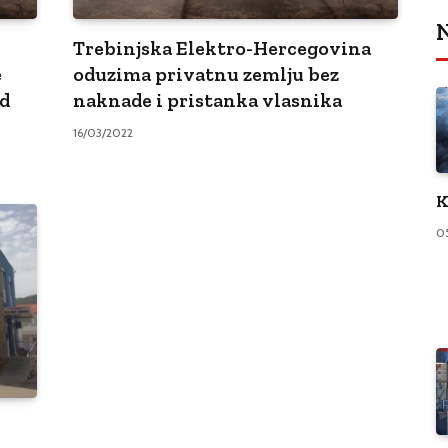
N
Trebinjska Elektro-Hercegovina
e
oduzima privatnu zemlju bez
d
naknade i pristanka vlasnika
16/03/2022
K
0