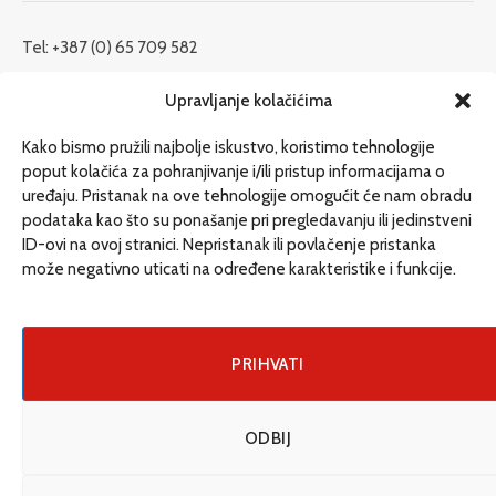
Tel: +387 (0) 65 709 582
redakcija@etrafika.net
Upravljanje kolačićima
www.etrafika.net
Kako bismo pružili najbolje iskustvo, koristimo tehnologije
poput kolačića za pohranjivanje i/ili pristup informacijama o
uređaju. Pristanak na ove tehnologije omogućit će nam obradu
Dosije
podataka kao što su ponašanje pri pregledavanju ili jedinstveni
Drugi pišu
ID-ovi na ovoj stranici. Nepristanak ili povlačenje pristanka
može negativno uticati na određene karakteristike i funkcije.
Društvo
Magazin
Može i drugačije
PRIHVATI
ENG
ODBIJ
© 2026 eTrafika. Design & Development by
Fixit d.o.o
.