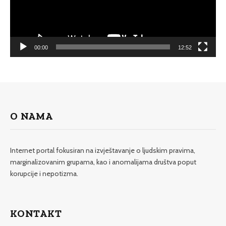
00:00
12:52
O NAMA
Internet portal fokusiran na izvještavanje o ljudskim pravima,
marginalizovanim grupama, kao i anomalijama društva poput
korupcije i nepotizma.
KONTAKT