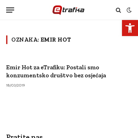
Open 
OZNAKA:
EMIR HOT
Emir Hot za eTrafiku: Postali smo
konzumentsko društvo bez osjećaja
18/03/2019
Pratite nas