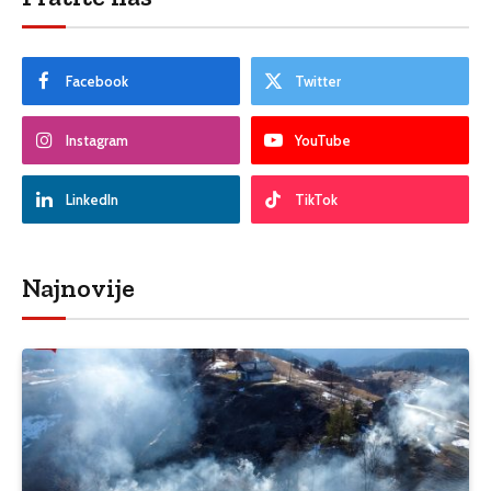
Facebook
Twitter
Instagram
YouTube
LinkedIn
TikTok
Najnovije