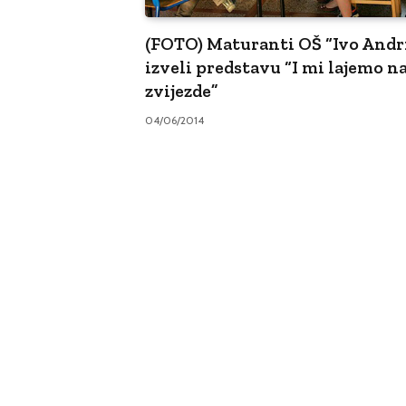
(FOTO) Maturanti OŠ “Ivo Andr
izveli predstavu “I mi lajemo n
zvijezde”
04/06/2014