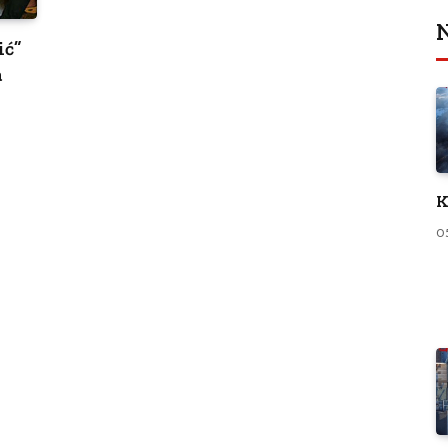
N
ić”
a
K
0