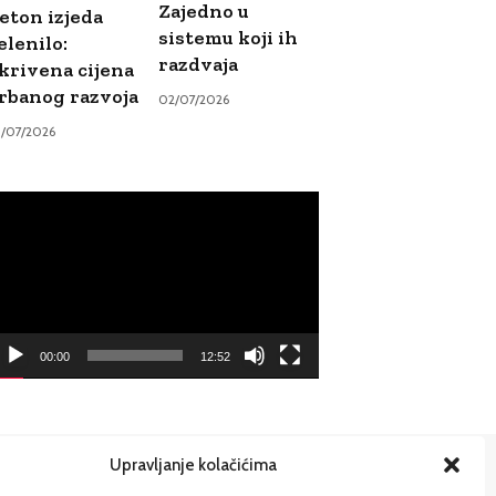
Zajedno u
eton izjeda
sistemu koji ih
elenilo:
razdvaja
krivena cijena
rbanog razvoja
02/07/2026
9/07/2026
ideo
ayer
00:00
12:52
Upravljanje kolačićima