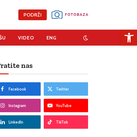
PODRŽI
Open 
ŠU
VIDEO
ENG
ratite nas
Facebook
Twitter
Instagram
YouTube
LinkedIn
TikTok