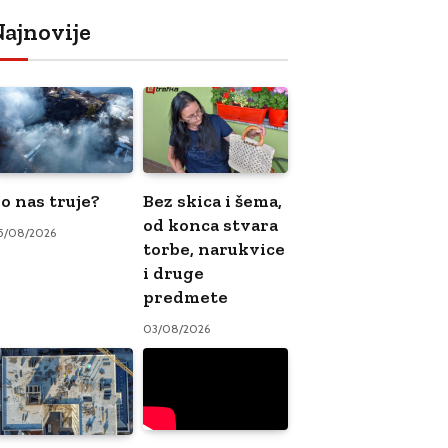
ajnovije
o nas truje?
Bez skica i šema,
od konca stvara
5/08/2026
torbe, narukvice
i druge
predmete
03/08/2026