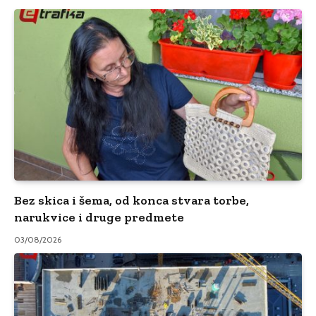
Bez skica i šema, od konca stvara torbe,
narukvice i druge predmete
03/08/2026