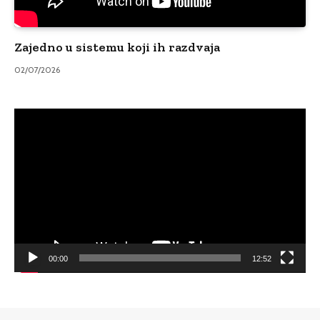
Zajedno u sistemu koji ih razdvaja
02/07/2026
Video
Player
00:00
12:52