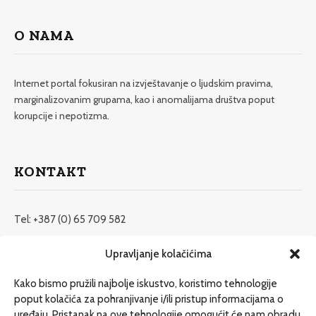
O NAMA
Internet portal fokusiran na izvještavanje o ljudskim pravima,
marginalizovanim grupama, kao i anomalijama društva poput
korupcije i nepotizma.
KONTAKT
Tel: +387 (0) 65 709 582
redakcija@etrafika.net
Upravljanje kolačićima
www.etrafika.net
Kako bismo pružili najbolje iskustvo, koristimo tehnologije
poput kolačića za pohranjivanje i/ili pristup informacijama o
uređaju. Pristanak na ove tehnologije omogućit će nam obradu