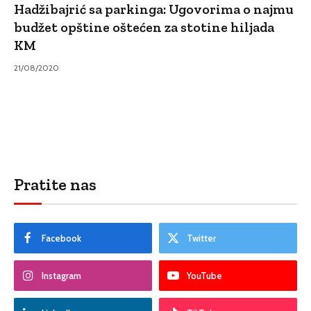
Hadžibajrić sa parkinga: Ugovorima o najmu
budžet opštine oštećen za stotine hiljada
KM
21/08/2020
Pratite nas
Facebook
Twitter
Instagram
YouTube