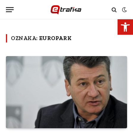
Open 
OZNAKA:
EUROPARK