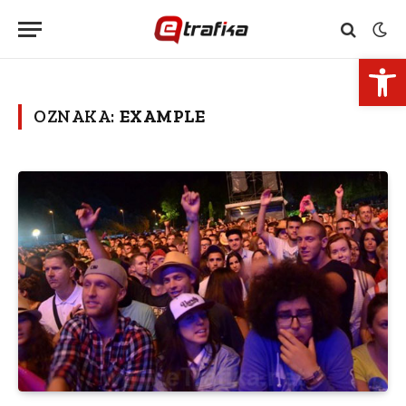
Open 
OZNAKA:
EXAMPLE