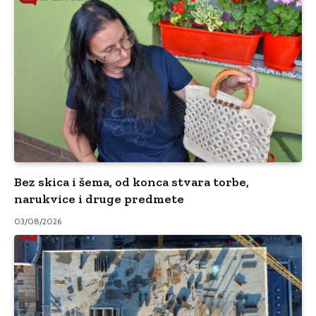
Bez skica i šema, od konca stvara torbe,
narukvice i druge predmete
03/08/2026