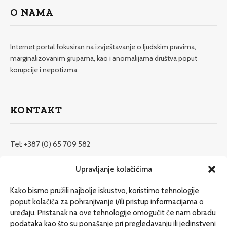
O NAMA
Internet portal fokusiran na izvještavanje o ljudskim pravima,
marginalizovanim grupama, kao i anomalijama društva poput
korupcije i nepotizma.
KONTAKT
Tel: +387 (0) 65 709 582
redakcija@etrafika.net
Upravljanje kolačićima
www.etrafika.net
Kako bismo pružili najbolje iskustvo, koristimo tehnologije
poput kolačića za pohranjivanje i/ili pristup informacijama o
uređaju. Pristanak na ove tehnologije omogućit će nam obradu
Dosije
podataka kao što su ponašanje pri pregledavanju ili jedinstveni