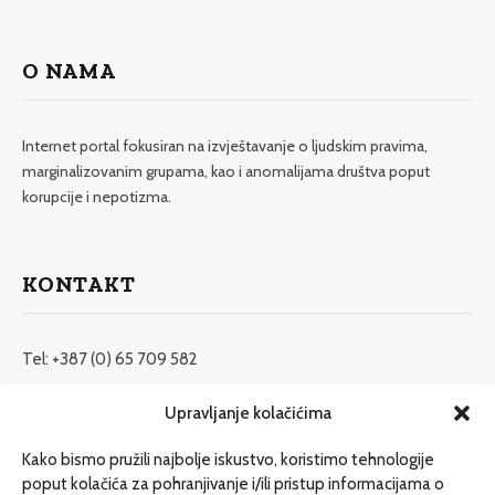
O NAMA
Internet portal fokusiran na izvještavanje o ljudskim pravima,
marginalizovanim grupama, kao i anomalijama društva poput
korupcije i nepotizma.
KONTAKT
Tel: +387 (0) 65 709 582
redakcija@etrafika.net
Upravljanje kolačićima
www.etrafika.net
Kako bismo pružili najbolje iskustvo, koristimo tehnologije
poput kolačića za pohranjivanje i/ili pristup informacijama o