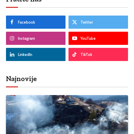
Facebook
Twitter
Instagram
YouTube
LinkedIn
TikTok
Najnovije