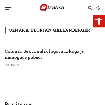
Open 
OZNAKA:
FLORIAN GALLANBERGER
Colonia: Sekta nalik logoru iz koga je
nemoguće pobeći
14/04/2019
Pratite nas