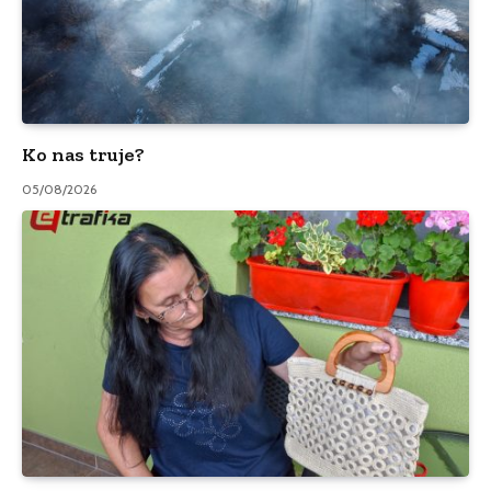
Ko nas truje?
05/08/2026