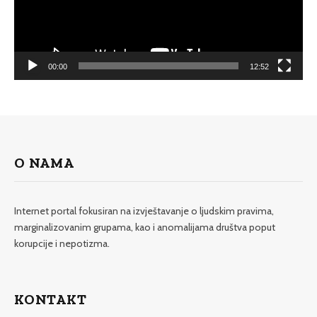
00:00
12:52
O NAMA
Internet portal fokusiran na izvještavanje o ljudskim pravima,
marginalizovanim grupama, kao i anomalijama društva poput
korupcije i nepotizma.
KONTAKT