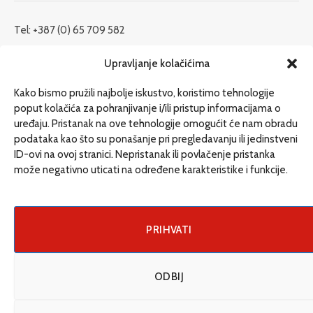
Tel: +387 (0) 65 709 582
redakcija@etrafika.net
Upravljanje kolačićima
www.etrafika.net
Kako bismo pružili najbolje iskustvo, koristimo tehnologije
poput kolačića za pohranjivanje i/ili pristup informacijama o
uređaju. Pristanak na ove tehnologije omogućit će nam obradu
Dosije
podataka kao što su ponašanje pri pregledavanju ili jedinstveni
Drugi pišu
ID-ovi na ovoj stranici. Nepristanak ili povlačenje pristanka
može negativno uticati na određene karakteristike i funkcije.
Društvo
Magazin
Može i drugačije
PRIHVATI
ENG
ODBIJ
© 2026 eTrafika. Design & Development by
Fixit d.o.o
.