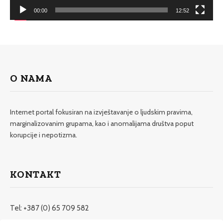
00:00
12:52
O NAMA
Internet portal fokusiran na izvještavanje o ljudskim pravima,
marginalizovanim grupama, kao i anomalijama društva poput
korupcije i nepotizma.
KONTAKT
Tel: +387 (0) 65 709 582