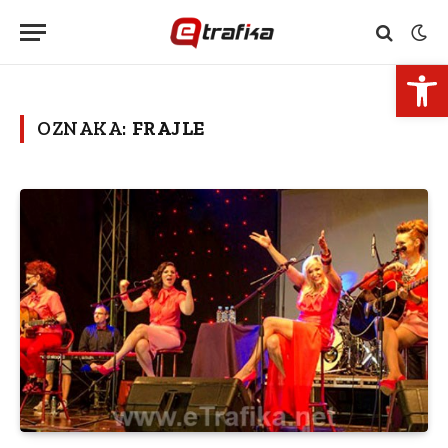
Open 
OZNAKA:
FRAJLE