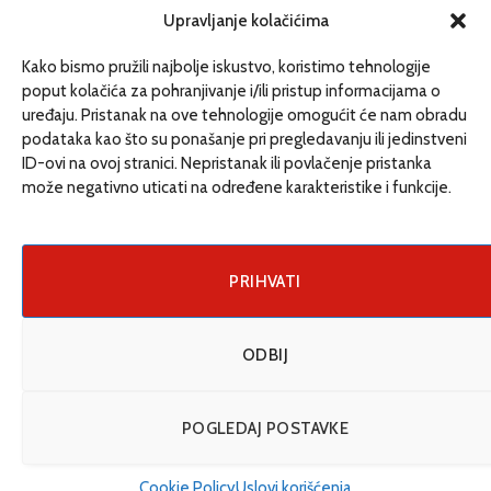
redakcija@etrafika.net
Upravljanje kolačićima
www.etrafika.net
Kako bismo pružili najbolje iskustvo, koristimo tehnologije
poput kolačića za pohranjivanje i/ili pristup informacijama o
uređaju. Pristanak na ove tehnologije omogućit će nam obradu
Dosije
podataka kao što su ponašanje pri pregledavanju ili jedinstveni
Drugi pišu
ID-ovi na ovoj stranici. Nepristanak ili povlačenje pristanka
može negativno uticati na određene karakteristike i funkcije.
Društvo
Magazin
Može i drugačije
PRIHVATI
ENG
ODBIJ
© 2026 eTrafika. Design & Development by
Fixit d.o.o
.
POGLEDAJ POSTAVKE
Uslovi korišćenja
O nama
Impressum
Kontakt
Cookie Policy (EU)
Cookie Policy
Uslovi korišćenja