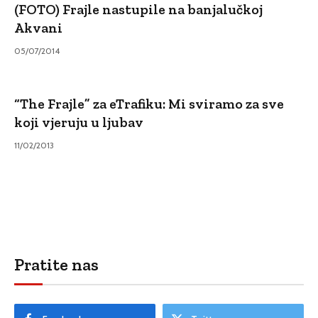
(FOTO) Frajle nastupile na banjalučkoj
Akvani
05/07/2014
“The Frajle” za eTrafiku: Mi sviramo za sve
koji vjeruju u ljubav
11/02/2013
Pratite nas