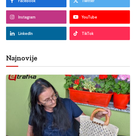
Facebook
Twitter
Instagram
YouTube
LinkedIn
TikTok
Najnovije