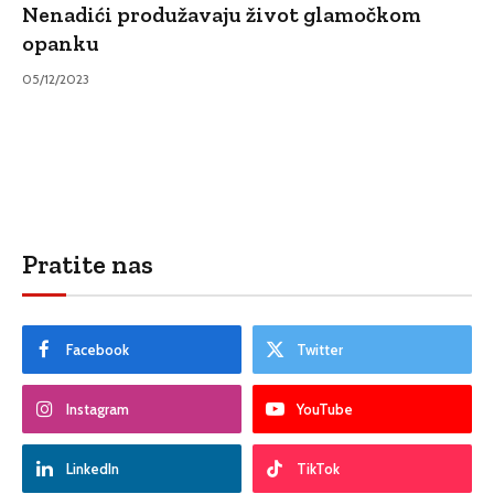
Nenadići produžavaju život glamočkom
opanku
05/12/2023
Pratite nas
Facebook
Twitter
Instagram
YouTube
LinkedIn
TikTok