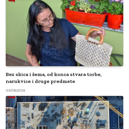
Bez skica i šema, od konca stvara torbe,
narukvice i druge predmete
03/08/2026