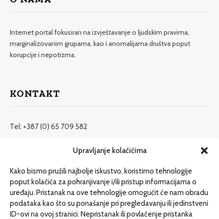
Internet portal fokusiran na izvještavanje o ljudskim pravima,
marginalizovanim grupama, kao i anomalijama društva poput
korupcije i nepotizma.
KONTAKT
Tel: +387 (0) 65 709 582
redakcija@etrafika.net
Upravljanje kolačićima
www.etrafika.net
Kako bismo pružili najbolje iskustvo, koristimo tehnologije
poput kolačića za pohranjivanje i/ili pristup informacijama o
uređaju. Pristanak na ove tehnologije omogućit će nam obradu
Dosije
podataka kao što su ponašanje pri pregledavanju ili jedinstveni
Drugi pišu
ID-ovi na ovoj stranici. Nepristanak ili povlačenje pristanka