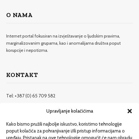
O NAMA
Internet portal fokusiran na izvještavanje o ljudskim pravima,
marginalizovanim grupama, kao i anomalijama društva poput
korupcije i nepotizma.
KONTAKT
Tel: +387 (0) 65 709 582
redakcija@etrafika.net
Upravljanje kolačićima
www.etrafika.net
Kako bismo pružili najbolje iskustvo, koristimo tehnologije
poput kolačića za pohranjivanje i/ili pristup informacijama o
uređaju. Pristanak na ove tehnologije omogućit će nam obradu