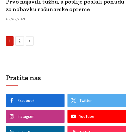
Prvo najavili tužbu, a poslije poslali ponudu
za nabavku računarske opreme
09/09/2021
Sljedeći
1
2
Pratite nas
Facebook
Twitter
Instagram
YouTube