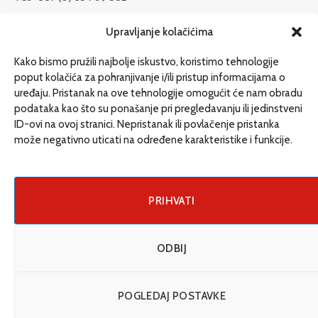
redakcija@etrafika.net
Upravljanje kolačićima
www.etrafika.net
Kako bismo pružili najbolje iskustvo, koristimo tehnologije
poput kolačića za pohranjivanje i/ili pristup informacijama o
uređaju. Pristanak na ove tehnologije omogućit će nam obradu
Dosije
podataka kao što su ponašanje pri pregledavanju ili jedinstveni
Drugi pišu
ID-ovi na ovoj stranici. Nepristanak ili povlačenje pristanka
može negativno uticati na određene karakteristike i funkcije.
Društvo
Magazin
Može i drugačije
PRIHVATI
ENG
ODBIJ
© 2026 eTrafika. Design & Development by
Fixit d.o.o
.
POGLEDAJ POSTAVKE
Uslovi korišćenja
O nama
Impressum
Kontakt