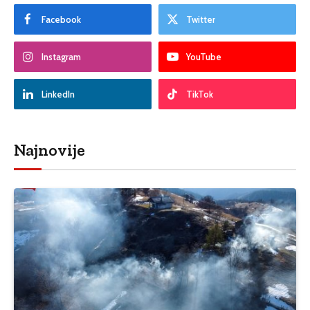
Facebook
Twitter
Instagram
YouTube
LinkedIn
TikTok
Najnovije