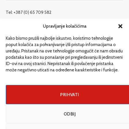
Tel: +387 (0) 65 709 582
redakcija@etrafika.net
Upravljanje kolačićima
www.etrafika.net
Kako bismo pružili najbolje iskustvo, koristimo tehnologije
poput kolačića za pohranjivanje i/ili pristup informacijama o
uređaju. Pristanak na ove tehnologije omogućit će nam obradu
Dosije
podataka kao što su ponašanje pri pregledavanju ili jedinstveni
Drugi pišu
ID-ovi na ovoj stranici. Nepristanak ili povlačenje pristanka
može negativno uticati na određene karakteristike i funkcije.
Društvo
Magazin
Može i drugačije
PRIHVATI
ENG
ODBIJ
© 2026 eTrafika. Design & Development by
Fixit d.o.o
.