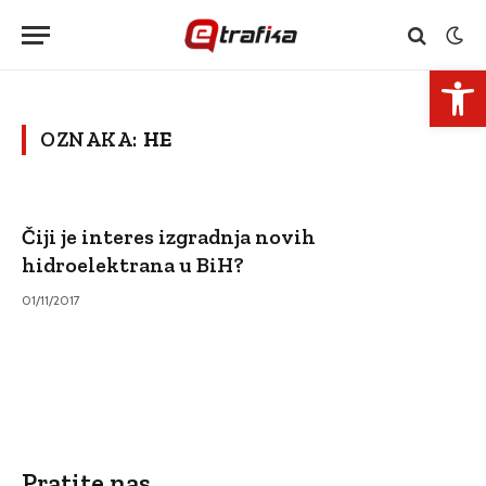
Open 
OZNAKA:
HE
Čiji je interes izgradnja novih
hidroelektrana u BiH?
01/11/2017
Pratite nas