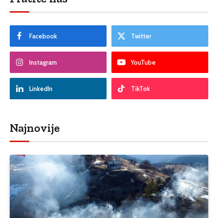
Facebook
Twitter
Instagram
YouTube
LinkedIn
TikTok
Najnovije