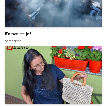
Ko nas truje?
05/08/2026