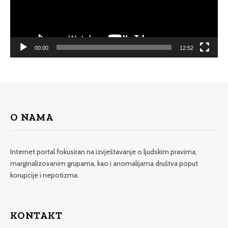
00:00
12:52
O NAMA
Internet portal fokusiran na izvještavanje o ljudskim pravima,
marginalizovanim grupama, kao i anomalijama društva poput
korupcije i nepotizma.
KONTAKT