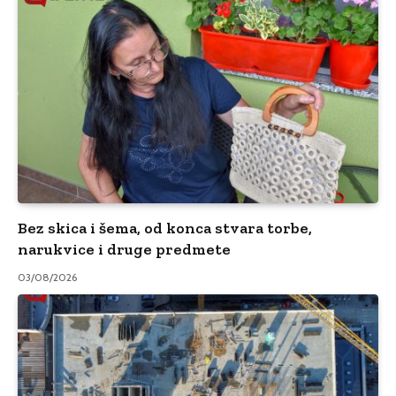
Bez skica i šema, od konca stvara torbe,
narukvice i druge predmete
03/08/2026