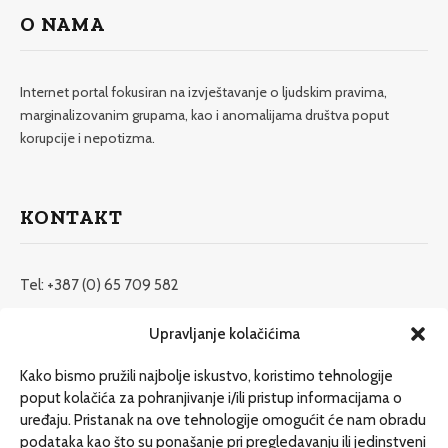
O NAMA
Internet portal fokusiran na izvještavanje o ljudskim pravima,
marginalizovanim grupama, kao i anomalijama društva poput
korupcije i nepotizma.
KONTAKT
Tel: +387 (0) 65 709 582
redakcija@etrafika.net
Upravljanje kolačićima
www.etrafika.net
Kako bismo pružili najbolje iskustvo, koristimo tehnologije
poput kolačića za pohranjivanje i/ili pristup informacijama o
uređaju. Pristanak na ove tehnologije omogućit će nam obradu
Dosije
podataka kao što su ponašanje pri pregledavanju ili jedinstveni