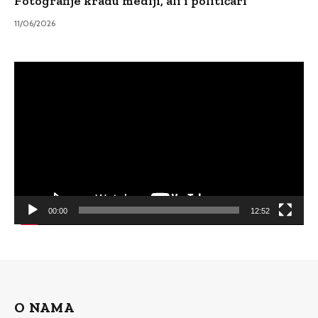
Fotografije kradu mediji, ali i političari
11/06/2026
Video
Player
00:00
12:52
O NAMA