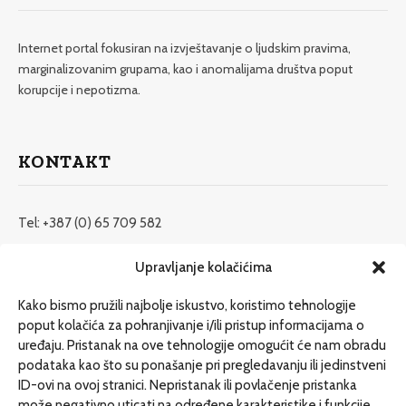
Internet portal fokusiran na izvještavanje o ljudskim pravima,
marginalizovanim grupama, kao i anomalijama društva poput
korupcije i nepotizma.
KONTAKT
Tel: +387 (0) 65 709 582
redakcija@etrafika.net
Upravljanje kolačićima
www.etrafika.net
Kako bismo pružili najbolje iskustvo, koristimo tehnologije
poput kolačića za pohranjivanje i/ili pristup informacijama o
uređaju. Pristanak na ove tehnologije omogućit će nam obradu
Dosije
podataka kao što su ponašanje pri pregledavanju ili jedinstveni
Drugi pišu
ID-ovi na ovoj stranici. Nepristanak ili povlačenje pristanka
može negativno uticati na određene karakteristike i funkcije.