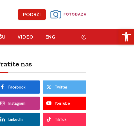
PODRŽI
Open 
ŠU
VIDEO
ENG
ratite nas
Facebook
Twitter
Instagram
YouTube
LinkedIn
TikTok