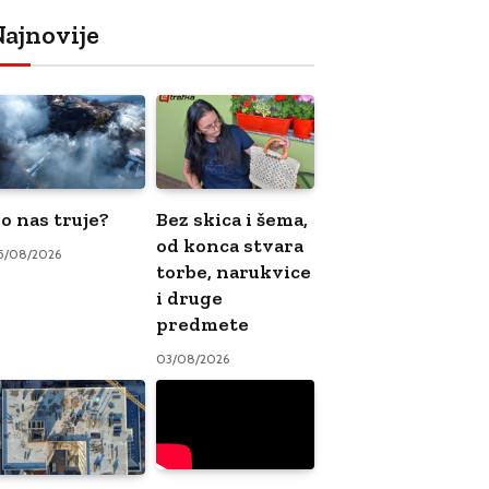
ajnovije
o nas truje?
Bez skica i šema,
od konca stvara
5/08/2026
torbe, narukvice
i druge
predmete
03/08/2026