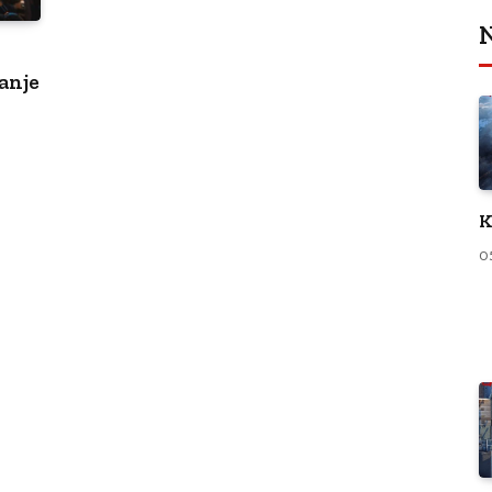
N
anje
K
0