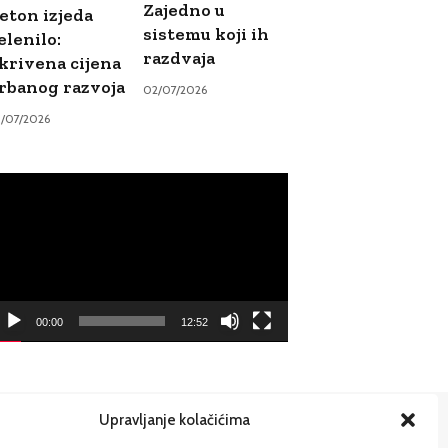
Zajedno u
eton izjeda
sistemu koji ih
elenilo:
razdvaja
krivena cijena
rbanog razvoja
02/07/2026
9/07/2026
ideo
ayer
00:00
12:52
Upravljanje kolačićima